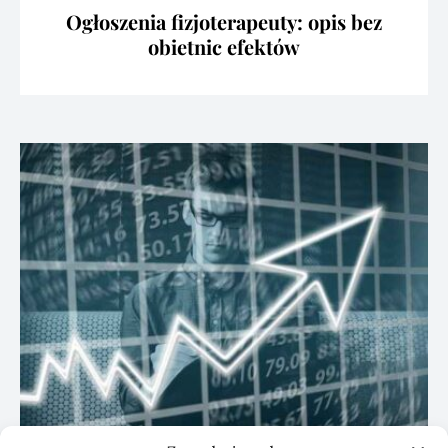
Ogłoszenia fizjoterapeuty: opis bez
obietnic efektów