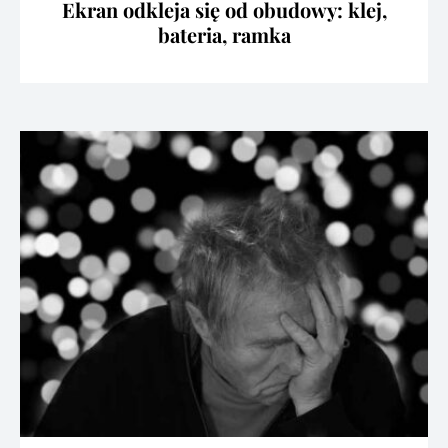
Ekran odkleja się od obudowy: klej,
bateria, ramka