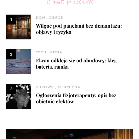
To warto przeczytać:
DOM, OGRÓD
1
Wilgoć pod panelami bez demontażu:
objawy i ryzyko
TECH, MEDIA
2
Ekran odkleja się od obudowy: klej,
bateria, ramka
ZDROWIE, MEDYCYNA
3
Ogłoszenia fizjoterapeuty: opis bez
obietnic efektów