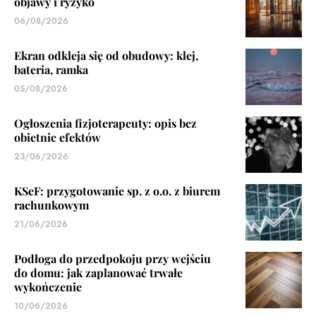
objawy i ryzyko
06/08/2026
Ekran odkleja się od obudowy: klej,
bateria, ramka
05/08/2026
Ogłoszenia fizjoterapeuty: opis bez
obietnic efektów
23/06/2026
KSeF: przygotowanie sp. z o.o. z biurem
rachunkowym
21/06/2026
Podłoga do przedpokoju przy wejściu
do domu: jak zaplanować trwałe
wykończenie
10/06/2026