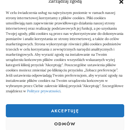
Zarządzaj zgodą
KSeF: przygotowanie sp. z o.o. z biurem
W celu świadczenia usług na najwyższym poziomie w ramach naszej
rachunkowym
strony internetowej korzystamy z plików cookies. Pliki cookies
umożliwiają nam zapewnienie prawidłowego działania naszej strony
internetowej oraz realizację podstawowych jej funkcji, a po uzyskaniu
Twojej zgody, pliki cookies są przez nas wykorzystywane do dokonywania
pomiarów i analiz korzystania ze strony internetowej, a także do celów
marketingowych. Strona wykorzystuje również pliki cookies podmiotów
trzecich w celu korzystania z zewnętrznych narzędzi analitycznych i
marketingowych. Aby wyrazić zgodę na instalowanie na Twoim
urządzeniu końcowym plików cookies wszystkich wskazanych wyżej
kategorii kliknij przycisk "Akceptuję". Poszczególne ustawienia plików
cookies możesz zmieniać po kliknięciu przycisku „Zobacz preferencje”.
Jeśli ustawienia odpowiadają Twoim preferencjom, aby wyrazić zgodę na
1000 WIADOMOŚCI
instalowanie plików cookies na Twoim urządzeniu końcowym w
wybranym przez Ciebie zakresie kliknij przycisk "Akceptuję". Szczegółowe
znajdziesz w
Polityce prywatności
.
1000 Wiadomości to miejsce, gdzie każdy powinien znaleźć coś
ciekawego, coś co go zainteresuje. Dlatego właśnie powstał ten
AKCEPTUJĘ
serwis społecznościowy, aby każdy mógł nie tylko czytać ciekawe
wiadomości, ale także uczestniczyć w tworzeniu tego serwisu.
ODMÓW
Dołącz do nas już teraz, zarejestruj się i dodawał własne treści na
stronę.
linki z nap