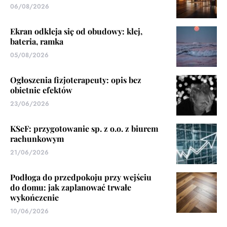
06/08/2026
Ekran odkleja się od obudowy: klej,
bateria, ramka
05/08/2026
Ogłoszenia fizjoterapeuty: opis bez
obietnic efektów
23/06/2026
KSeF: przygotowanie sp. z o.o. z biurem
rachunkowym
21/06/2026
Podłoga do przedpokoju przy wejściu
do domu: jak zaplanować trwałe
wykończenie
10/06/2026