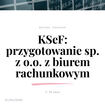
BIZNES, FINANSE
KSeF:
przygotowanie sp.
z o.o. z biurem
rachunkowym
33 views
21/06/2026