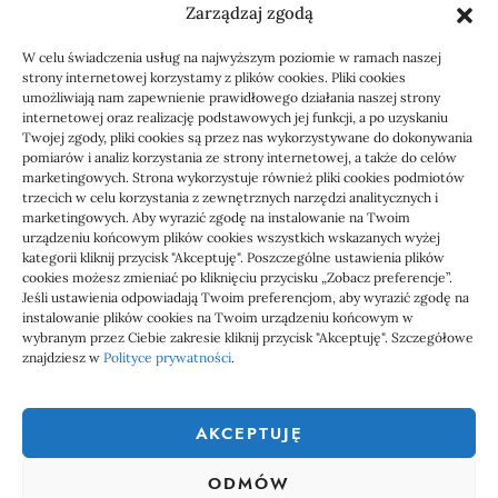
Zarządzaj zgodą
Podłoga do przedpokoju przy wejściu do
domu: jak zaplanować trwałe
W celu świadczenia usług na najwyższym poziomie w ramach naszej
wykończenie
strony internetowej korzystamy z plików cookies. Pliki cookies
umożliwiają nam zapewnienie prawidłowego działania naszej strony
internetowej oraz realizację podstawowych jej funkcji, a po uzyskaniu
Twojej zgody, pliki cookies są przez nas wykorzystywane do dokonywania
pomiarów i analiz korzystania ze strony internetowej, a także do celów
marketingowych. Strona wykorzystuje również pliki cookies podmiotów
trzecich w celu korzystania z zewnętrznych narzędzi analitycznych i
marketingowych. Aby wyrazić zgodę na instalowanie na Twoim
urządzeniu końcowym plików cookies wszystkich wskazanych wyżej
kategorii kliknij przycisk "Akceptuję". Poszczególne ustawienia plików
cookies możesz zmieniać po kliknięciu przycisku „Zobacz preferencje”.
Jeśli ustawienia odpowiadają Twoim preferencjom, aby wyrazić zgodę na
1000 WIADOMOŚCI
instalowanie plików cookies na Twoim urządzeniu końcowym w
wybranym przez Ciebie zakresie kliknij przycisk "Akceptuję". Szczegółowe
znajdziesz w
Polityce prywatności
.
1000 Wiadomości to miejsce, gdzie każdy powinien znaleźć coś
ciekawego, coś co go zainteresuje. Dlatego właśnie powstał ten
AKCEPTUJĘ
serwis społecznościowy, aby każdy mógł nie tylko czytać ciekawe
wiadomości, ale także uczestniczyć w tworzeniu tego serwisu.
ODMÓW
Dołącz do nas już teraz, zarejestruj się i dodawał własne treści na