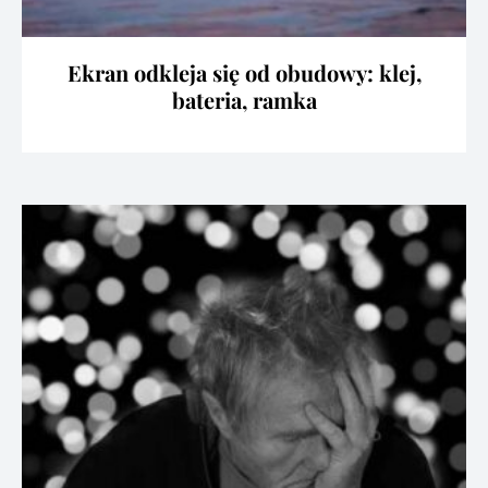
Ekran odkleja się od obudowy: klej,
bateria, ramka