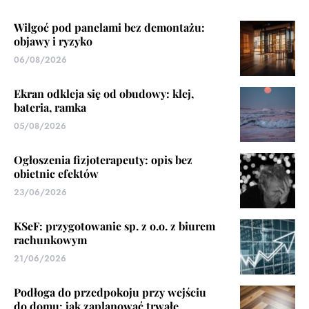
Wilgoć pod panelami bez demontażu:
objawy i ryzyko
06/08/2026
Ekran odkleja się od obudowy: klej,
bateria, ramka
05/08/2026
Ogłoszenia fizjoterapeuty: opis bez
obietnic efektów
23/06/2026
KSeF: przygotowanie sp. z o.o. z biurem
rachunkowym
21/06/2026
Podłoga do przedpokoju przy wejściu
do domu: jak zaplanować trwałe