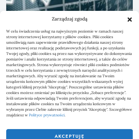
Zarządzaj zgodą
KSeF: przygotowanie sp. z o.o. z biurem
W celu świadczenia usług na najwyższym poziomie w ramach naszej
rachunkowym
strony internetowej korzystamy z plików cookies. Pliki cookies
umożliwiają nam zapewnienie prawidłowego działania naszej strony
internetowej oraz realizację podstawowych jej funkcji, a po uzyskaniu
Twojej zgody, pliki cookies są przez nas wykorzystywane do dokonywania
pomiarów i analiz korzystania ze strony internetowej, a także do celów
marketingowych. Strona wykorzystuje również pliki cookies podmiotów
trzecich w celu korzystania z zewnętrznych narzędzi analitycznych i
marketingowych. Aby wyrazić zgodę na instalowanie na Twoim
urządzeniu końcowym plików cookies wszystkich wskazanych wyżej
kategorii kliknij przycisk "Akceptuję". Poszczególne ustawienia plików
cookies możesz zmieniać po kliknięciu przycisku „Zobacz preferencje”.
Jeśli ustawienia odpowiadają Twoim preferencjom, aby wyrazić zgodę na
1000 WIADOMOŚCI
instalowanie plików cookies na Twoim urządzeniu końcowym w
wybranym przez Ciebie zakresie kliknij przycisk "Akceptuję". Szczegółowe
znajdziesz w
Polityce prywatności
.
1000 Wiadomości to miejsce, gdzie każdy powinien znaleźć coś
ciekawego, coś co go zainteresuje. Dlatego właśnie powstał ten
AKCEPTUJĘ