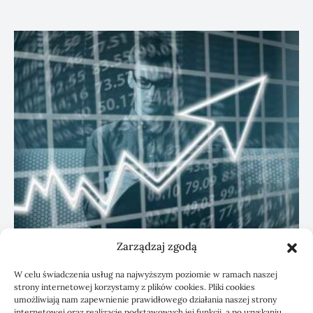
Zarządzaj zgodą
KSeF: przygotowanie sp. z o.o. z biurem
W celu świadczenia usług na najwyższym poziomie w ramach naszej
rachunkowym
strony internetowej korzystamy z plików cookies. Pliki cookies
umożliwiają nam zapewnienie prawidłowego działania naszej strony
internetowej oraz realizację podstawowych jej funkcji, a po uzyskaniu