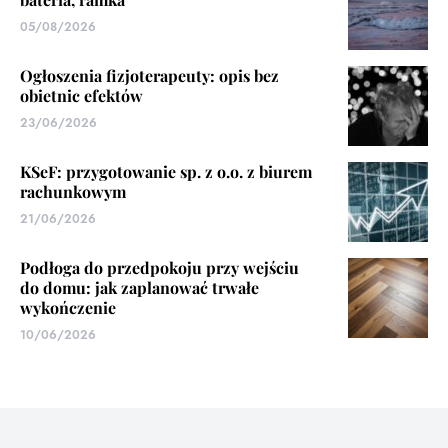
05/08/2026
Ogłoszenia fizjoterapeuty: opis bez
obietnic efektów
23/06/2026
KSeF: przygotowanie sp. z o.o. z biurem
rachunkowym
21/06/2026
Podłoga do przedpokoju przy wejściu
do domu: jak zaplanować trwałe
wykończenie
10/06/2026