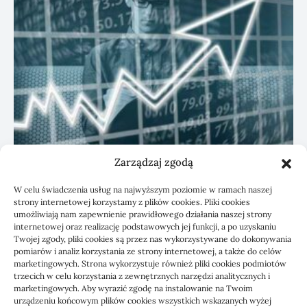
Zarządzaj zgodą
KSeF: przygotowanie sp. z o.o. z biurem
W celu świadczenia usług na najwyższym poziomie w ramach naszej
rachunkowym
strony internetowej korzystamy z plików cookies. Pliki cookies
umożliwiają nam zapewnienie prawidłowego działania naszej strony
internetowej oraz realizację podstawowych jej funkcji, a po uzyskaniu
Twojej zgody, pliki cookies są przez nas wykorzystywane do dokonywania
pomiarów i analiz korzystania ze strony internetowej, a także do celów
marketingowych. Strona wykorzystuje również pliki cookies podmiotów
trzecich w celu korzystania z zewnętrznych narzędzi analitycznych i
marketingowych. Aby wyrazić zgodę na instalowanie na Twoim
urządzeniu końcowym plików cookies wszystkich wskazanych wyżej