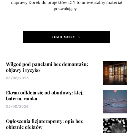
naprawy Korek do projektów DIY to uniwersalny materiał
pozwalający…
LOAD MORE
Wilgoć pod panelami bez demontażu:
objawy i ryzyko
06/08/2026
Ekran odkleja się od obudowy: klej,
bateria, ramka
05/08/2026
Ogłoszenia fizjoterapeuty: opis bez
obietnic efektów