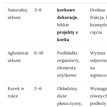
Naturalny
3–6
korkowe
Drobna
arkusz
dekoracje
,
frakcja,
lekkie
krawędz
projekty z
cięciu
korka
Aglomerat
6–10
Podkładki,
Wyższa
arkusz
organizery,
odporn
elementy
na
użytkowe
wgniece
Korek w
2–6
Okładziny,
Wymag
rolce
duże
równyc
płaszczyzny,
podłoży 