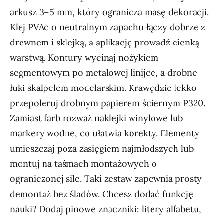
arkusz 3–5 mm, który ogranicza masę dekoracji.
Klej PVAc o neutralnym zapachu łączy dobrze z
drewnem i sklejką, a aplikację prowadź cienką
warstwą. Kontury wycinaj nożykiem
segmentowym po metalowej linijce, a drobne
łuki skalpelem modelarskim. Krawędzie lekko
przepoleruj drobnym papierem ściernym P320.
Zamiast farb rozważ naklejki winylowe lub
markery wodne, co ułatwia korekty. Elementy
umieszczaj poza zasięgiem najmłodszych lub
montuj na taśmach montażowych o
ograniczonej sile. Taki zestaw zapewnia prosty
demontaż bez śladów. Chcesz dodać funkcję
nauki? Dodaj pinowe znaczniki: litery alfabetu,