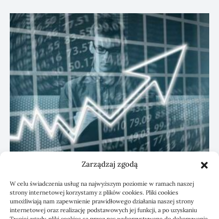
Zarządzaj zgodą
KSeF: przygotowanie sp. z o.o. z biurem
W celu świadczenia usług na najwyższym poziomie w ramach naszej
rachunkowym
strony internetowej korzystamy z plików cookies. Pliki cookies
umożliwiają nam zapewnienie prawidłowego działania naszej strony
internetowej oraz realizację podstawowych jej funkcji, a po uzyskaniu
Twojej zgody, pliki cookies są przez nas wykorzystywane do dokonywania