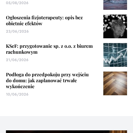
05/08/2026
Ogłoszenia fizjoterapeuty: opis bez
obietnic efektów
23/06/2026
KSeF: przygotowanie sp. z o.o. z biurem
rachunkowym
21/06/2026
Podłoga do przedpokoju przy wejściu
do domu: jak zaplanować trwałe
wykończenie
10/06/2026