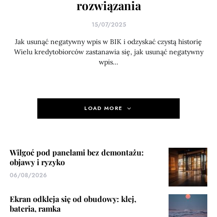
rozwiązania
15/07/2025
Jak usunąć negatywny wpis w BIK i odzyskać czystą historię
Wielu kredytobiorców zastanawia się, jak usunąć negatywny
wpis…
LOAD MORE
Wilgoć pod panelami bez demontażu:
objawy i ryzyko
06/08/2026
Ekran odkleja się od obudowy: klej,
bateria, ramka