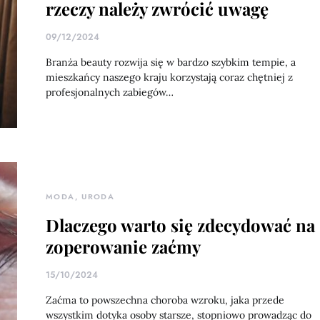
rzeczy należy zwrócić uwagę
09/12/2024
Branża beauty rozwija się w bardzo szybkim tempie, a
mieszkańcy naszego kraju korzystają coraz chętniej z
profesjonalnych zabiegów…
MODA, URODA
Dlaczego warto się zdecydować na
zoperowanie zaćmy
15/10/2024
Zaćma to powszechna choroba wzroku, jaka przede
wszystkim dotyka osoby starsze, stopniowo prowadząc do