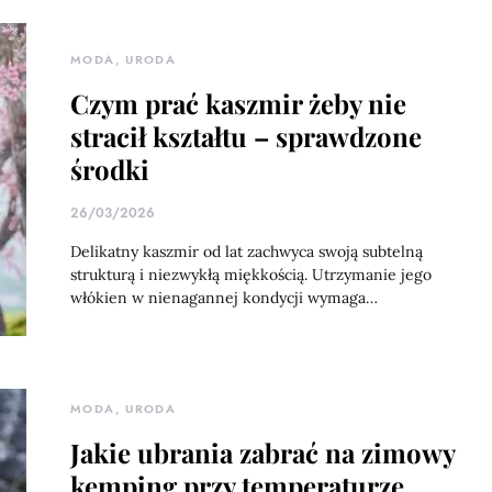
MODA, URODA
Czym prać kaszmir żeby nie
stracił kształtu – sprawdzone
środki
26/03/2026
Delikatny kaszmir od lat zachwyca swoją subtelną
strukturą i niezwykłą miękkością. Utrzymanie jego
włókien w nienagannej kondycji wymaga…
MODA, URODA
Jakie ubrania zabrać na zimowy
kemping przy temperaturze