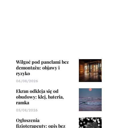
Wilgoć pod panelami bez
demontażu: objawy i
ryzyko
06/08/2026
Ekran odkleja się od
obudowy: klej, bateria,
ramka
05/08/2026
Ogłoszenia
fizjoterapeuty: opis bez