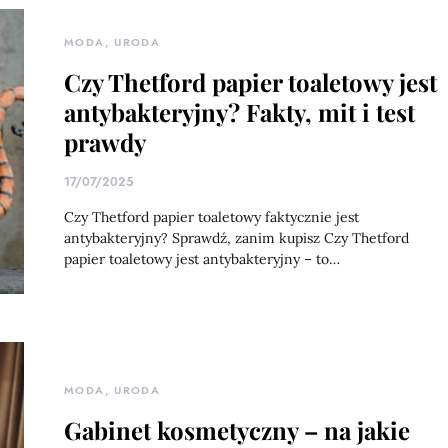
MODA, URODA
Czy Thetford papier toaletowy jest
antybakteryjny? Fakty, mit i test
prawdy
17/07/2025
Czy Thetford papier toaletowy faktycznie jest
antybakteryjny? Sprawdź, zanim kupisz Czy Thetford
papier toaletowy jest antybakteryjny – to…
MODA, URODA
Gabinet kosmetyczny – na jakie