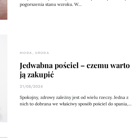
pogorszenia stanu wzroku. W…
MODA, URODA
Jedwabna pościel – czemu warto
ją zakupić
21/08/2024
Spokojny, zdrowy zależny jest od wielu rzeczy. Jedna z
nich to dobrana we właściwy sposób pościel do spania,…