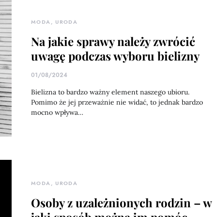
MODA, URODA
Na jakie sprawy należy zwrócić
uwagę podczas wyboru bielizny
01/08/2024
Bielizna to bardzo ważny element naszego ubioru.
Pomimo że jej przeważnie nie widać, to jednak bardzo
mocno wpływa…
MODA, URODA
Osoby z uzależnionych rodzin – w