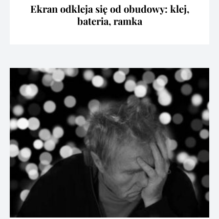
Ekran odkleja się od obudowy: klej,
bateria, ramka