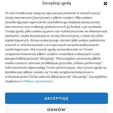
Zarządzaj zgodą
KSeF: przygotowanie sp. z o.o. z biurem
W celu świadczenia usług na najwyższym poziomie w ramach naszej
rachunkowym
strony internetowej korzystamy z plików cookies. Pliki cookies
umożliwiają nam zapewnienie prawidłowego działania naszej strony
internetowej oraz realizację podstawowych jej funkcji, a po uzyskaniu
Twojej zgody, pliki cookies są przez nas wykorzystywane do dokonywania
pomiarów i analiz korzystania ze strony internetowej, a także do celów
marketingowych. Strona wykorzystuje również pliki cookies podmiotów
trzecich w celu korzystania z zewnętrznych narzędzi analitycznych i
marketingowych. Aby wyrazić zgodę na instalowanie na Twoim
urządzeniu końcowym plików cookies wszystkich wskazanych wyżej
kategorii kliknij przycisk "Akceptuję". Poszczególne ustawienia plików
cookies możesz zmieniać po kliknięciu przycisku „Zobacz preferencje”.
Jeśli ustawienia odpowiadają Twoim preferencjom, aby wyrazić zgodę na
1000 WIADOMOŚCI
instalowanie plików cookies na Twoim urządzeniu końcowym w
wybranym przez Ciebie zakresie kliknij przycisk "Akceptuję". Szczegółowe
znajdziesz w
Polityce prywatności
.
1000 Wiadomości to miejsce, gdzie każdy powinien znaleźć coś
ciekawego, coś co go zainteresuje. Dlatego właśnie powstał ten
AKCEPTUJĘ
serwis społecznościowy, aby każdy mógł nie tylko czytać ciekawe
wiadomości, ale także uczestniczyć w tworzeniu tego serwisu.
ODMÓW
Dołącz do nas już teraz, zarejestruj się i dodawał własne treści na