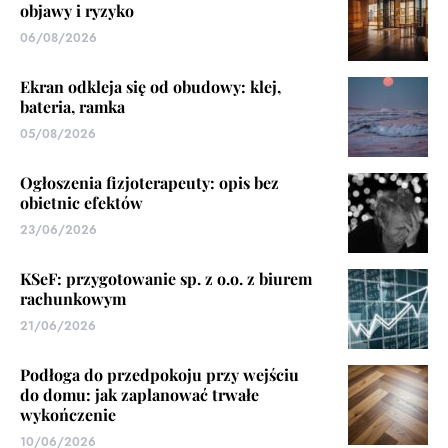
objawy i ryzyko
06/08/2026
Ekran odkleja się od obudowy: klej,
bateria, ramka
05/08/2026
Ogłoszenia fizjoterapeuty: opis bez
obietnic efektów
23/06/2026
KSeF: przygotowanie sp. z o.o. z biurem
rachunkowym
21/06/2026
Podłoga do przedpokoju przy wejściu
do domu: jak zaplanować trwałe
wykończenie
10/06/2026