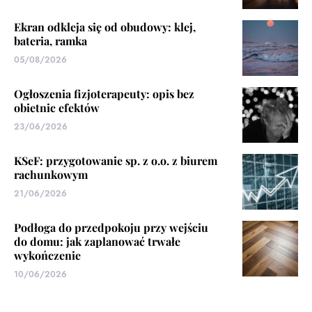
Ekran odkleja się od obudowy: klej,
bateria, ramka
05/08/2026
Ogłoszenia fizjoterapeuty: opis bez
obietnic efektów
23/06/2026
KSeF: przygotowanie sp. z o.o. z biurem
rachunkowym
21/06/2026
Podłoga do przedpokoju przy wejściu
do domu: jak zaplanować trwałe
wykończenie
10/06/2026