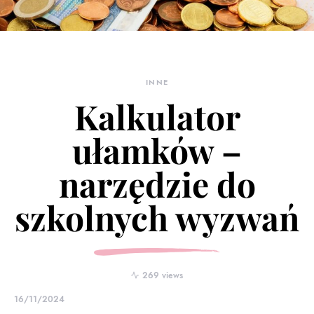
INNE
Kalkulator
ułamków –
narzędzie do
szkolnych wyzwań
269 views
16/11/2024