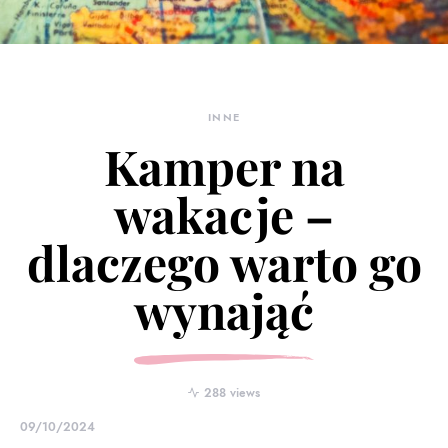
INNE
Kamper na
wakacje –
dlaczego warto go
wynająć
288 views
09/10/2024