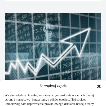
Zarządzaj zgodą
KSeF: przygotowanie sp. z o.o. z biurem
W celu świadczenia usług na najwyższym poziomie w ramach naszej
rachunkowym
strony internetowej korzystamy z plików cookies. Pliki cookies
umożliwiają nam zapewnienie prawidłowego działania naszej strony