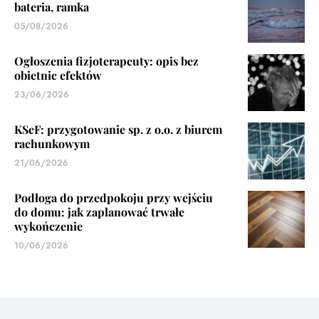
bateria, ramka
05/08/2026
Ogłoszenia fizjoterapeuty: opis bez
obietnic efektów
23/06/2026
KSeF: przygotowanie sp. z o.o. z biurem
rachunkowym
21/06/2026
Podłoga do przedpokoju przy wejściu
do domu: jak zaplanować trwałe
wykończenie
10/06/2026