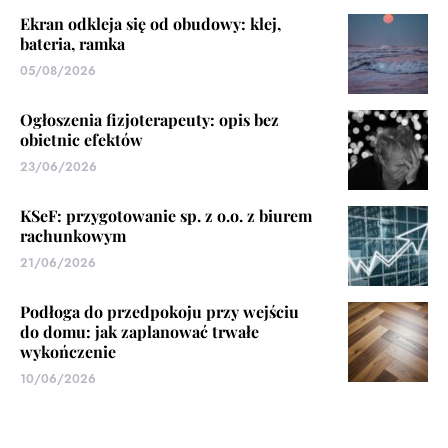
Ekran odkleja się od obudowy: klej,
bateria, ramka
05/08/2026
Ogłoszenia fizjoterapeuty: opis bez
obietnic efektów
23/06/2026
KSeF: przygotowanie sp. z o.o. z biurem
rachunkowym
21/06/2026
Podłoga do przedpokoju przy wejściu
do domu: jak zaplanować trwałe
wykończenie
10/06/2026