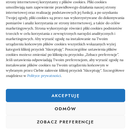
rachunkowym
strony internetowej korzystamy z plików cookies. Pliki cookies
umożliwiają nam zapewnienie prawidłowego działania naszej strony
internetowej oraz realizację podstawowych jej funkcji, a po uzyskaniu
Twojej zgody, pliki cookies są przez nas wykorzystywane do dokonywania
pomiarów i analiz korzystania ze strony internetowej, a także do celów
marketingowych. Strona wykorzystuje również pliki cookies podmiotów
trzecich w celu korzystania z zewnętrznych narzędzi analitycznych i
marketingowych. Aby wyrazić zgodę na instalowanie na Twoim
urządzeniu końcowym plików cookies wszystkich wskazanych wyżej
kategorii kliknij przycisk "Akceptuję". Poszczególne ustawienia plików
cookies możesz zmieniać po kliknięciu przycisku „Zobacz preferencje”.
Jeśli ustawienia odpowiadają Twoim preferencjom, aby wyrazić zgodę na
1000 WIADOMOŚCI
instalowanie plików cookies na Twoim urządzeniu końcowym w
wybranym przez Ciebie zakresie kliknij przycisk "Akceptuję". Szczegółowe
znajdziesz w
Polityce prywatności
.
1000 Wiadomości to miejsce, gdzie każdy powinien znaleźć coś
ciekawego, coś co go zainteresuje. Dlatego właśnie powstał ten
AKCEPTUJĘ
serwis społecznościowy, aby każdy mógł nie tylko czytać ciekawe
wiadomości, ale także uczestniczyć w tworzeniu tego serwisu.
ODMÓW
Dołącz do nas już teraz, zarejestruj się i dodawał własne treści na
stronę.
linki z nap
ZOBACZ PREFERENCJE