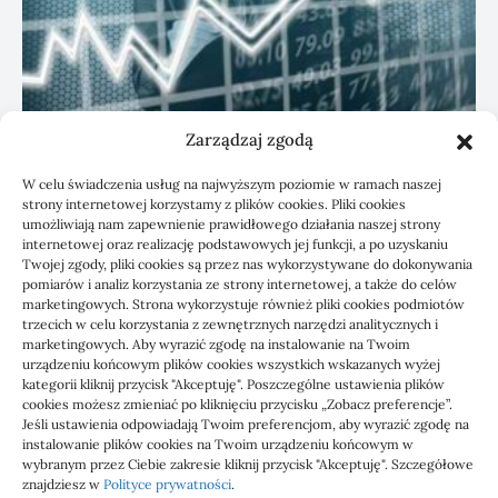
Zarządzaj zgodą
KSeF: przygotowanie sp. z o.o. z biurem
W celu świadczenia usług na najwyższym poziomie w ramach naszej
rachunkowym
strony internetowej korzystamy z plików cookies. Pliki cookies
umożliwiają nam zapewnienie prawidłowego działania naszej strony
internetowej oraz realizację podstawowych jej funkcji, a po uzyskaniu
Twojej zgody, pliki cookies są przez nas wykorzystywane do dokonywania
pomiarów i analiz korzystania ze strony internetowej, a także do celów
marketingowych. Strona wykorzystuje również pliki cookies podmiotów
trzecich w celu korzystania z zewnętrznych narzędzi analitycznych i
marketingowych. Aby wyrazić zgodę na instalowanie na Twoim
urządzeniu końcowym plików cookies wszystkich wskazanych wyżej
kategorii kliknij przycisk "Akceptuję". Poszczególne ustawienia plików
cookies możesz zmieniać po kliknięciu przycisku „Zobacz preferencje”.
Jeśli ustawienia odpowiadają Twoim preferencjom, aby wyrazić zgodę na
1000 WIADOMOŚCI
instalowanie plików cookies na Twoim urządzeniu końcowym w
wybranym przez Ciebie zakresie kliknij przycisk "Akceptuję". Szczegółowe
znajdziesz w
Polityce prywatności
.