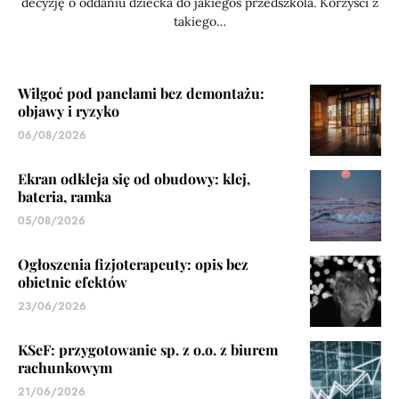
decyzję o oddaniu dziecka do jakiegoś przedszkola. Korzyści z
takiego…
Wilgoć pod panelami bez demontażu:
objawy i ryzyko
06/08/2026
Ekran odkleja się od obudowy: klej,
bateria, ramka
05/08/2026
Ogłoszenia fizjoterapeuty: opis bez
obietnic efektów
23/06/2026
KSeF: przygotowanie sp. z o.o. z biurem
rachunkowym
21/06/2026