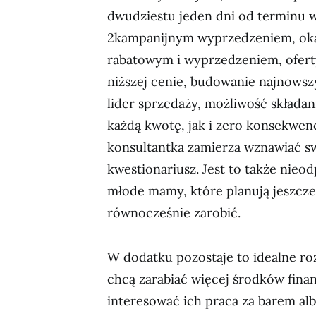
dwudziestu jeden dni od terminu wy
2kampanijnym wyprzedzeniem, oka
rabatowym i wyprzedzeniem, ofert
niższej cenie, budowanie najnowszy
lider sprzedaży, możliwość skład
każdą kwotę, jak i zero konsekwenc
konsultantka zamierza wznawiać s
kwestionariusz. Jest to także nieo
młode mamy, które planują jeszcze 
równocześnie zarobić.
W dodatku pozostaje to idealne roz
chcą zarabiać więcej środków finan
interesować ich praca za barem alb