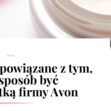
INNE
powiązane z tym,
 sposób być
tką firmy Avon