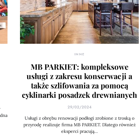
INNE
MB PARKIET: kompleksowe
usługi z zakresu konserwacji a
także szlifowania za pomocą
cyklinarki posadzek drewnianych
29/02/2024
y
edna
Usługi z obrębu renowacji podłogi zrobione z troską o
przyrodę realizuje firma MB PARKIET. Dlatego również
eksperci pracują…