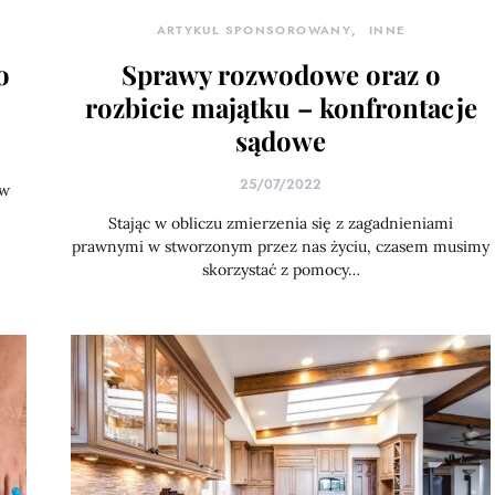
ARTYKUŁ SPONSOROWANY
INNE
o
Sprawy rozwodowe oraz o
rozbicie majątku – konfrontacje
sądowe
25/07/2022
 w
Stając w obliczu zmierzenia się z zagadnieniami
prawnymi w stworzonym przez nas życiu, czasem musimy
skorzystać z pomocy…