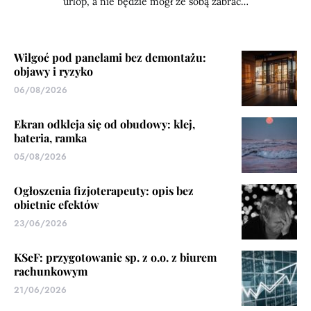
urlop, a nie będzie mógł ze sobą zabrać…
Wilgoć pod panelami bez demontażu:
objawy i ryzyko
06/08/2026
Ekran odkleja się od obudowy: klej,
bateria, ramka
05/08/2026
Ogłoszenia fizjoterapeuty: opis bez
obietnic efektów
23/06/2026
KSeF: przygotowanie sp. z o.o. z biurem
rachunkowym
21/06/2026