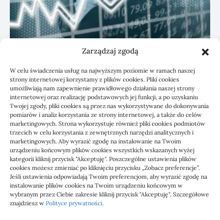
Zarządzaj zgodą
KSeF: przygotowanie sp. z o.o. z biurem
W celu świadczenia usług na najwyższym poziomie w ramach naszej
rachunkowym
strony internetowej korzystamy z plików cookies. Pliki cookies
umożliwiają nam zapewnienie prawidłowego działania naszej strony
internetowej oraz realizację podstawowych jej funkcji, a po uzyskaniu
Twojej zgody, pliki cookies są przez nas wykorzystywane do dokonywania
pomiarów i analiz korzystania ze strony internetowej, a także do celów
marketingowych. Strona wykorzystuje również pliki cookies podmiotów
trzecich w celu korzystania z zewnętrznych narzędzi analitycznych i
marketingowych. Aby wyrazić zgodę na instalowanie na Twoim
urządzeniu końcowym plików cookies wszystkich wskazanych wyżej
kategorii kliknij przycisk "Akceptuję". Poszczególne ustawienia plików
cookies możesz zmieniać po kliknięciu przycisku „Zobacz preferencje”.
Jeśli ustawienia odpowiadają Twoim preferencjom, aby wyrazić zgodę na
1000 WIADOMOŚCI
instalowanie plików cookies na Twoim urządzeniu końcowym w
wybranym przez Ciebie zakresie kliknij przycisk "Akceptuję". Szczegółowe
znajdziesz w
Polityce prywatności
.