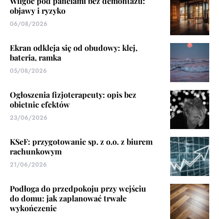
Wilgoć pod panelami bez demontażu:
objawy i ryzyko
06/08/2026
Ekran odkleja się od obudowy: klej,
bateria, ramka
05/08/2026
Ogłoszenia fizjoterapeuty: opis bez
obietnic efektów
23/06/2026
KSeF: przygotowanie sp. z o.o. z biurem
rachunkowym
21/06/2026
Podłoga do przedpokoju przy wejściu
do domu: jak zaplanować trwałe
wykończenie