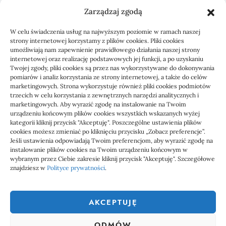
Zarządzaj zgodą
KSeF: przygotowanie sp. z o.o. z biurem
W celu świadczenia usług na najwyższym poziomie w ramach naszej
rachunkowym
strony internetowej korzystamy z plików cookies. Pliki cookies
umożliwiają nam zapewnienie prawidłowego działania naszej strony
internetowej oraz realizację podstawowych jej funkcji, a po uzyskaniu
Twojej zgody, pliki cookies są przez nas wykorzystywane do dokonywania
pomiarów i analiz korzystania ze strony internetowej, a także do celów
marketingowych. Strona wykorzystuje również pliki cookies podmiotów
trzecich w celu korzystania z zewnętrznych narzędzi analitycznych i
marketingowych. Aby wyrazić zgodę na instalowanie na Twoim
urządzeniu końcowym plików cookies wszystkich wskazanych wyżej
kategorii kliknij przycisk "Akceptuję". Poszczególne ustawienia plików
cookies możesz zmieniać po kliknięciu przycisku „Zobacz preferencje”.
Jeśli ustawienia odpowiadają Twoim preferencjom, aby wyrazić zgodę na
1000 WIADOMOŚCI
instalowanie plików cookies na Twoim urządzeniu końcowym w
wybranym przez Ciebie zakresie kliknij przycisk "Akceptuję". Szczegółowe
znajdziesz w
Polityce prywatności
.
1000 Wiadomości to miejsce, gdzie każdy powinien znaleźć coś
ciekawego, coś co go zainteresuje. Dlatego właśnie powstał ten
AKCEPTUJĘ
serwis społecznościowy, aby każdy mógł nie tylko czytać ciekawe
wiadomości, ale także uczestniczyć w tworzeniu tego serwisu.
ODMÓW
Dołącz do nas już teraz, zarejestruj się i dodawał własne treści na