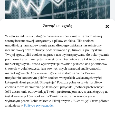
Zarządzaj zgodą
KSeF: przygotowanie sp. z o.o. z biurem
W celu świadczenia usług na najwyższym poziomie w ramach naszej
rachunkowym
strony internetowej korzystamy z plików cookies. Pliki cookies
umożliwiają nam zapewnienie prawidłowego działania naszej strony
internetowej oraz realizację podstawowych jej funkcji, a po uzyskaniu
Twojej zgody, pliki cookies są przez nas wykorzystywane do dokonywania
pomiarów i analiz korzystania ze strony internetowej, a także do celów
marketingowych. Strona wykorzystuje również pliki cookies podmiotów
trzecich w celu korzystania z zewnętrznych narzędzi analitycznych i
marketingowych. Aby wyrazić zgodę na instalowanie na Twoim
urządzeniu końcowym plików cookies wszystkich wskazanych wyżej
kategorii kliknij przycisk "Akceptuję". Poszczególne ustawienia plików
cookies możesz zmieniać po kliknięciu przycisku „Zobacz preferencje”.
Jeśli ustawienia odpowiadają Twoim preferencjom, aby wyrazić zgodę na
1000 WIADOMOŚCI
instalowanie plików cookies na Twoim urządzeniu końcowym w
wybranym przez Ciebie zakresie kliknij przycisk "Akceptuję". Szczegółowe
znajdziesz w
Polityce prywatności
.