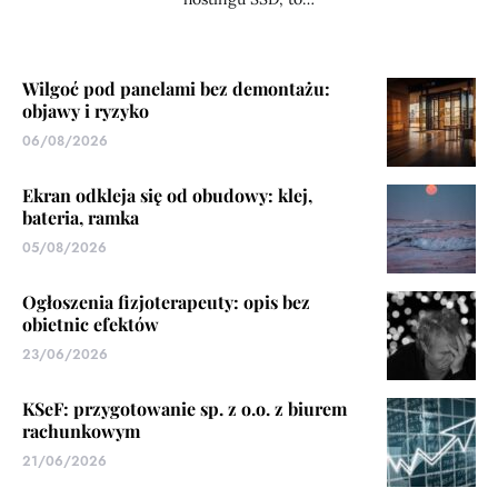
Wilgoć pod panelami bez demontażu:
objawy i ryzyko
06/08/2026
Ekran odkleja się od obudowy: klej,
bateria, ramka
05/08/2026
Ogłoszenia fizjoterapeuty: opis bez
obietnic efektów
23/06/2026
KSeF: przygotowanie sp. z o.o. z biurem
rachunkowym
21/06/2026