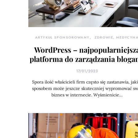
ARTYKUŁ SPONSOROWANY
ZDROWIE, MEDYCYN
WordPress – najpopularniejsz
platforma do zarządzania bloga
17/01/2023
Spora ilość właścicieli firm często się zastanawia, jak
sposobem może jeszcze skuteczniej wypromować sw
biznes w internecie. Wyśmienicie…