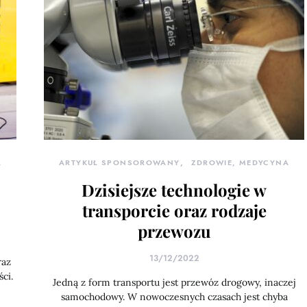
A
ARTYKUŁ SPONSOROWANY
ZDROWIE, MEDYCYNA
Dzisiejsze technologie w
transporcie oraz rodzaje
przewozu
13/12/2022
raz
ci.
Jedną z form transportu jest przewóz drogowy, inaczej
samochodowy. W nowoczesnych czasach jest chyba