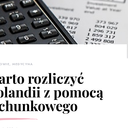
OWIE, MEDYCYNA
rto rozliczyć
olandii z pomocą
achunkowego