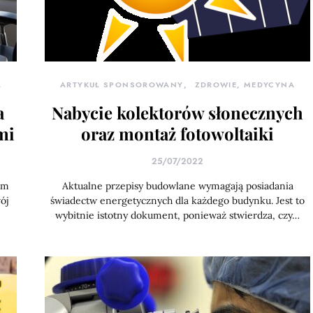
A
ARTYKUŁ SPONSOROWANY
ZDROWIE, MEDYCYNA
a
Nabycie kolektorów słonecznych
mi
oraz montaż fotowoltaiki
25/07/2022
im
Aktualne przepisy budowlane wymagają posiadania
ój
świadectw energetycznych dla każdego budynku. Jest to
wybitnie istotny dokument, ponieważ stwierdza, czy…