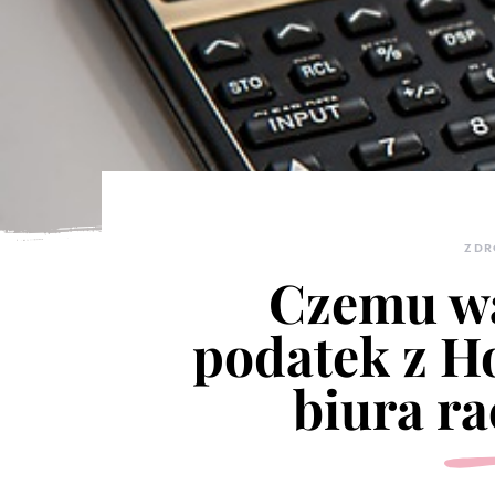
ZDR
Czemu wa
podatek z H
biura r