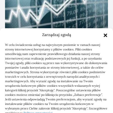
Zarządzaj zgodą
KSeF: przygotowanie sp. z o.o. z biurem
W celu świadczenia usług na najwyższym poziomie w ramach naszej
rachunkowym
strony internetowej korzystamy z plików cookies. Pliki cookies
umożliwiają nam zapewnienie prawidłowego działania naszej strony
internetowej oraz realizację podstawowych jej funkcji, a po uzyskaniu
Twojej zgody, pliki cookies są przez nas wykorzystywane do dokonywania
pomiarów i analiz korzystania ze strony internetowej, a także do celów
marketingowych. Strona wykorzystuje również pliki cookies podmiotów
trzecich w celu korzystania z zewnętrznych narzędzi analitycznych i
marketingowych. Aby wyrazić zgodę na instalowanie na Twoim
urządzeniu końcowym plików cookies wszystkich wskazanych wyżej
kategorii kliknij przycisk "Akceptuję". Poszczególne ustawienia plików
cookies możesz zmieniać po kliknięciu przycisku „Zobacz preferencje”.
Jeśli ustawienia odpowiadają Twoim preferencjom, aby wyrazić zgodę na
1000 WIADOMOŚCI
instalowanie plików cookies na Twoim urządzeniu końcowym w
wybranym przez Ciebie zakresie kliknij przycisk "Akceptuję". Szczegółowe
znajdziesz w
Polityce prywatności
.