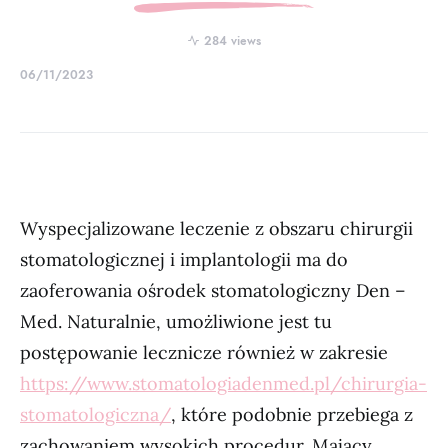
284 views
06/11/2023
Wyspecjalizowane leczenie z obszaru chirurgii
stomatologicznej i implantologii ma do
zaoferowania ośrodek stomatologiczny Den –
Med. Naturalnie, umożliwione jest tu
postępowanie lecznicze również w zakresie
https://www.stomatologiadenmed.pl/chirurgia-
stomatologiczna/
, które podobnie przebiega z
zachowaniem wysokich procedur. Mający