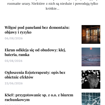
rozmaite urazy. Niektóre z nich są nieduże i powodują tylko
krótkie…
Wilgoć pod panelami bez demontażu:
objawy i ryzyko
06/08/2026
Ekran odkleja się od obudowy: klej,
bateria, ramka
05/08/2026
Ogłoszenia fizjoterapeuty: opis bez
obietnic efektów
23/06/2026
KSeF: przygotowanie sp. z o.o. z biurem
rachunkowym