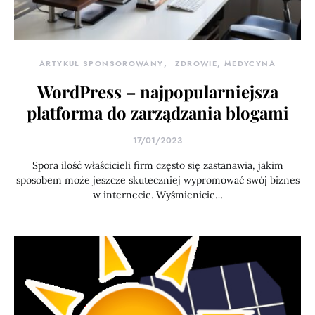
ARTYKUŁ SPONSOROWANY
ZDROWIE, MEDYCYNA
WordPress – najpopularniejsza
platforma do zarządzania blogami
17/01/2023
Spora ilość właścicieli firm często się zastanawia, jakim
sposobem może jeszcze skuteczniej wypromować swój biznes
w internecie. Wyśmienicie…