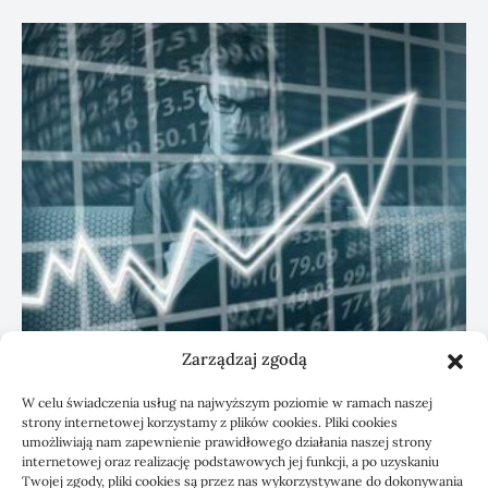
Zarządzaj zgodą
KSeF: przygotowanie sp. z o.o. z biurem
W celu świadczenia usług na najwyższym poziomie w ramach naszej
rachunkowym
strony internetowej korzystamy z plików cookies. Pliki cookies
umożliwiają nam zapewnienie prawidłowego działania naszej strony
internetowej oraz realizację podstawowych jej funkcji, a po uzyskaniu
Twojej zgody, pliki cookies są przez nas wykorzystywane do dokonywania