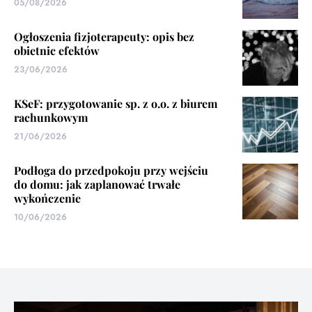
05/08/2026
Ogłoszenia fizjoterapeuty: opis bez
obietnic efektów
23/06/2026
KSeF: przygotowanie sp. z o.o. z biurem
rachunkowym
21/06/2026
Podłoga do przedpokoju przy wejściu
do domu: jak zaplanować trwałe
wykończenie
10/06/2026