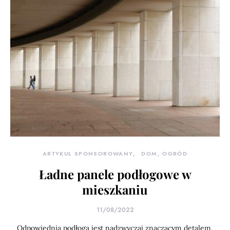
ARTYKUŁ SPONSOROWANY
DOM, OGRÓD
Ładne panele podłogowe w
mieszkaniu
11/08/2022
Odpowiednia podłoga jest nadzwyczaj znaczącym detalem,