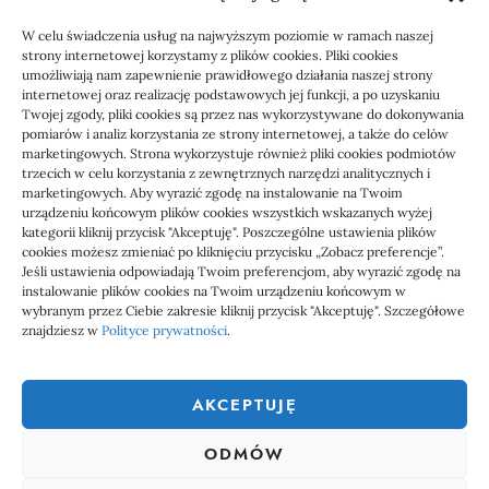
KSeF: przygotowanie sp. z o.o. z biurem
W celu świadczenia usług na najwyższym poziomie w ramach naszej
rachunkowym
strony internetowej korzystamy z plików cookies. Pliki cookies
umożliwiają nam zapewnienie prawidłowego działania naszej strony
internetowej oraz realizację podstawowych jej funkcji, a po uzyskaniu
Twojej zgody, pliki cookies są przez nas wykorzystywane do dokonywania
pomiarów i analiz korzystania ze strony internetowej, a także do celów
marketingowych. Strona wykorzystuje również pliki cookies podmiotów
trzecich w celu korzystania z zewnętrznych narzędzi analitycznych i
marketingowych. Aby wyrazić zgodę na instalowanie na Twoim
urządzeniu końcowym plików cookies wszystkich wskazanych wyżej
kategorii kliknij przycisk "Akceptuję". Poszczególne ustawienia plików
cookies możesz zmieniać po kliknięciu przycisku „Zobacz preferencje”.
Jeśli ustawienia odpowiadają Twoim preferencjom, aby wyrazić zgodę na
1000 WIADOMOŚCI
instalowanie plików cookies na Twoim urządzeniu końcowym w
wybranym przez Ciebie zakresie kliknij przycisk "Akceptuję". Szczegółowe
znajdziesz w
Polityce prywatności
.
1000 Wiadomości to miejsce, gdzie każdy powinien znaleźć coś
ciekawego, coś co go zainteresuje. Dlatego właśnie powstał ten
AKCEPTUJĘ
serwis społecznościowy, aby każdy mógł nie tylko czytać ciekawe
wiadomości, ale także uczestniczyć w tworzeniu tego serwisu.
ODMÓW
Dołącz do nas już teraz, zarejestruj się i dodawał własne treści na
stronę.
linki z nap