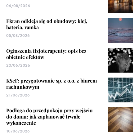
06/08/2026
Ekran odkleja się od obudowy: klej,
bateria, ramka
05/08/2026
Ogłoszenia fizjoterapeuty: opis bez
obietnic efektów
23/06/2026
KSeF: przygotowanie sp. z o.o. z biurem
rachunkowym
21/06/2026
Podłoga do przedpokoju przy wejściu
do domu: jak zaplanować trwałe
wykończenie
10/06/2026