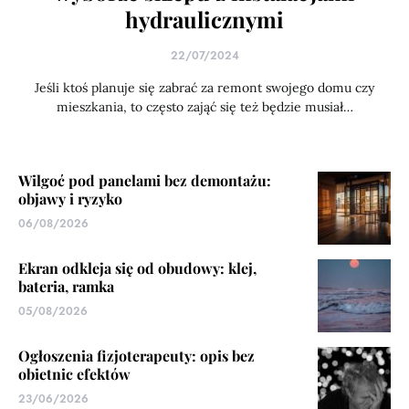
hydraulicznymi
22/07/2024
Jeśli ktoś planuje się zabrać za remont swojego domu czy
mieszkania, to często zająć się też będzie musiał…
Wilgoć pod panelami bez demontażu:
objawy i ryzyko
06/08/2026
Ekran odkleja się od obudowy: klej,
bateria, ramka
05/08/2026
Ogłoszenia fizjoterapeuty: opis bez
obietnic efektów
23/06/2026