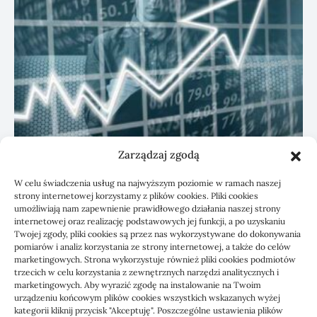
Zarządzaj zgodą
KSeF: przygotowanie sp. z o.o. z biurem
W celu świadczenia usług na najwyższym poziomie w ramach naszej
rachunkowym
strony internetowej korzystamy z plików cookies. Pliki cookies
umożliwiają nam zapewnienie prawidłowego działania naszej strony
internetowej oraz realizację podstawowych jej funkcji, a po uzyskaniu
Twojej zgody, pliki cookies są przez nas wykorzystywane do dokonywania
pomiarów i analiz korzystania ze strony internetowej, a także do celów
marketingowych. Strona wykorzystuje również pliki cookies podmiotów
trzecich w celu korzystania z zewnętrznych narzędzi analitycznych i
marketingowych. Aby wyrazić zgodę na instalowanie na Twoim
urządzeniu końcowym plików cookies wszystkich wskazanych wyżej
kategorii kliknij przycisk "Akceptuję". Poszczególne ustawienia plików