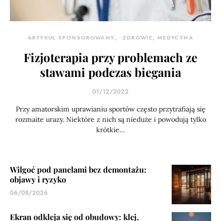
ARTYKUŁ SPONSOROWANY
ZDROWIE, MEDYCYNA
Fizjoterapia przy problemach ze
stawami podczas biegania
01/12/2022
Przy amatorskim uprawianiu sportów często przytrafiają się
rozmaite urazy. Niektóre z nich są nieduże i powodują tylko
krótkie…
Wilgoć pod panelami bez demontażu:
objawy i ryzyko
06/08/2026
Ekran odkleja się od obudowy: klej,