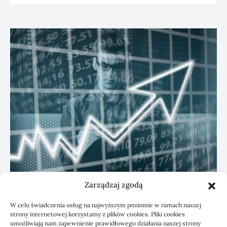
Zarządzaj zgodą
KSeF: przygotowanie sp. z o.o. z biurem
W celu świadczenia usług na najwyższym poziomie w ramach naszej
rachunkowym
strony internetowej korzystamy z plików cookies. Pliki cookies
umożliwiają nam zapewnienie prawidłowego działania naszej strony