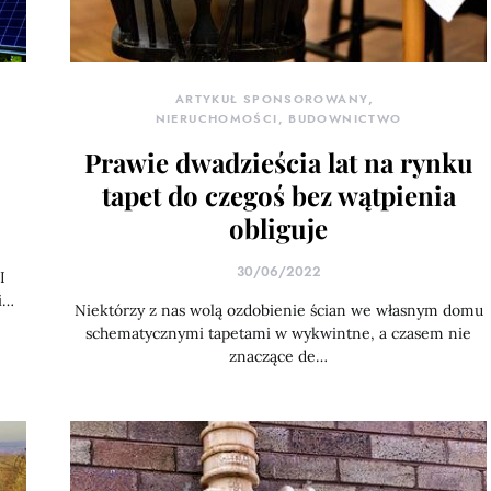
ARTYKUŁ SPONSOROWANY
NIERUCHOMOŚCI, BUDOWNICTWO
Prawie dwadzieścia lat na rynku
tapet do czegoś bez wątpienia
obliguje
30/06/2022
I
i…
Niektórzy z nas wolą ozdobienie ścian we własnym domu
schematycznymi tapetami w wykwintne, a czasem nie
znaczące de…