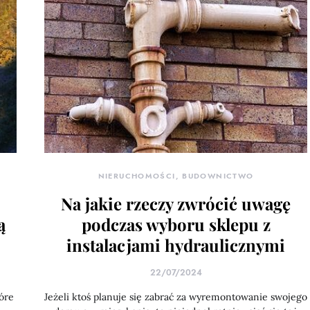
NIERUCHOMOŚCI, BUDOWNICTWO
Na jakie rzeczy zwrócić uwagę
ą
podczas wyboru sklepu z
instalacjami hydraulicznymi
22/07/2024
óre
Jeżeli ktoś planuje się zabrać za wyremontowanie swojego