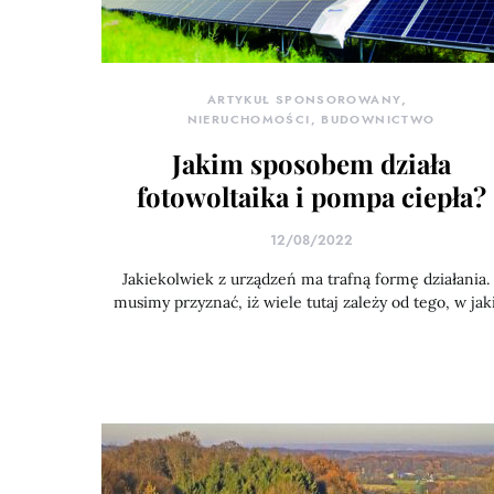
ARTYKUŁ SPONSOROWANY
NIERUCHOMOŚCI, BUDOWNICTWO
Jakim sposobem działa
fotowoltaika i pompa ciepła?
12/08/2022
Jakiekolwiek z urządzeń ma trafną formę działania. 
musimy przyznać, iż wiele tutaj zależy od tego, w jak