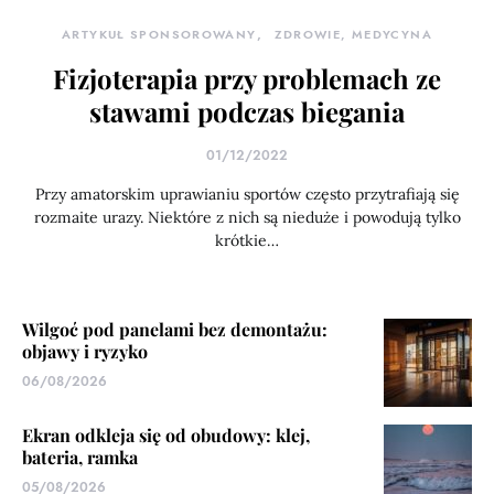
ARTYKUŁ SPONSOROWANY
ZDROWIE, MEDYCYNA
Fizjoterapia przy problemach ze
stawami podczas biegania
01/12/2022
Przy amatorskim uprawianiu sportów często przytrafiają się
rozmaite urazy. Niektóre z nich są nieduże i powodują tylko
krótkie…
Wilgoć pod panelami bez demontażu:
objawy i ryzyko
06/08/2026
Ekran odkleja się od obudowy: klej,
bateria, ramka
05/08/2026