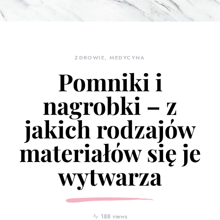
ZDROWIE, MEDYCYNA
Pomniki i
nagrobki – z
jakich rodzajów
materiałów się je
wytwarza
188 views