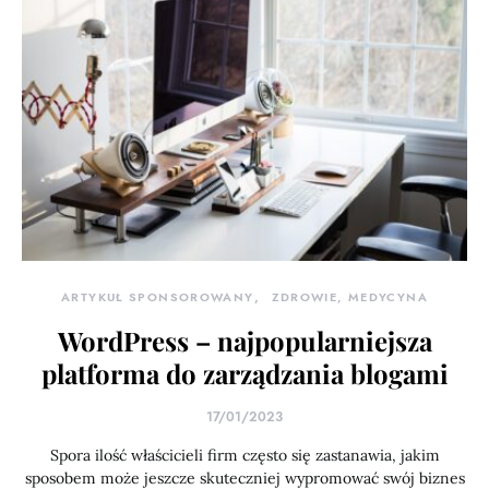
ARTYKUŁ SPONSOROWANY
ZDROWIE, MEDYCYNA
WordPress – najpopularniejsza
platforma do zarządzania blogami
17/01/2023
Spora ilość właścicieli firm często się zastanawia, jakim
sposobem może jeszcze skuteczniej wypromować swój biznes