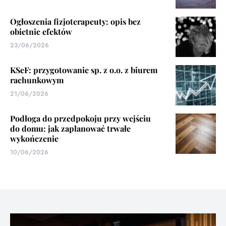
Ogłoszenia fizjoterapeuty: opis bez
obietnic efektów
23/06/2026
KSeF: przygotowanie sp. z o.o. z biurem
rachunkowym
21/06/2026
Podłoga do przedpokoju przy wejściu
do domu: jak zaplanować trwałe
wykończenie
10/06/2026