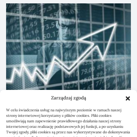
Zarządzaj zgodą
KSeF: przygotowanie sp. z o.o. z biurem
W celu świadczenia usług na najwyższym poziomie w ramach naszej
rachunkowym
strony internetowej korzystamy z plików cookies. Pliki cookies
umożliwiają nam zapewnienie prawidłowego działania naszej strony
internetowej oraz realizację podstawowych jej funkcji, a po uzyskaniu
Twojej zgody, pliki cookies są przez nas wykorzystywane do dokonywania