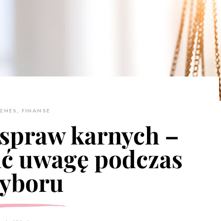
IZNES, FINANSE
spraw karnych –
ać uwagę podczas
yboru