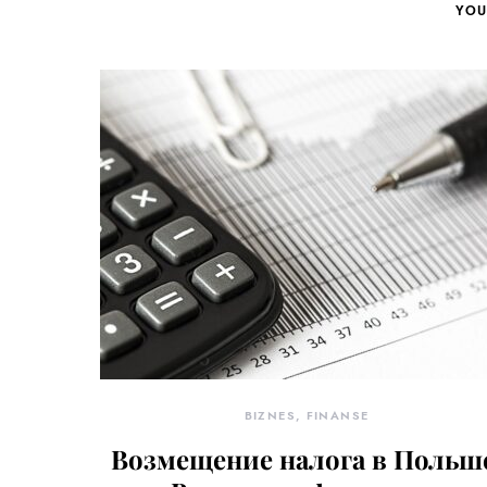
YOU
BIZNES, FINANSE
Возмещение налога в Польш