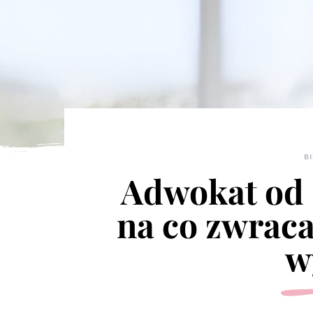
B
Adwokat od 
na co zwrac
w