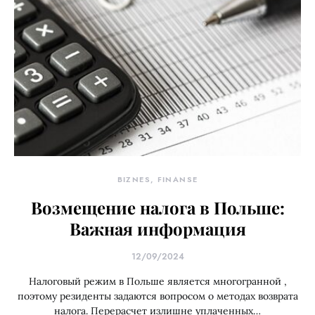
BIZNES, FINANSE
Возмещение налога в Польше:
Важная информация
12/09/2024
Налоговый режим в Польше является многогранной ,
поэтому резиденты задаются вопросом о методах возврата
налога. Перерасчет излишне уплаченных…