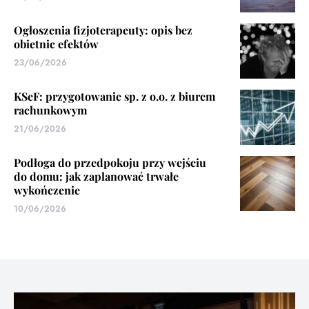
Ogłoszenia fizjoterapeuty: opis bez
obietnic efektów
23/06/2026
KSeF: przygotowanie sp. z o.o. z biurem
rachunkowym
21/06/2026
Podłoga do przedpokoju przy wejściu
do domu: jak zaplanować trwałe
wykończenie
10/06/2026