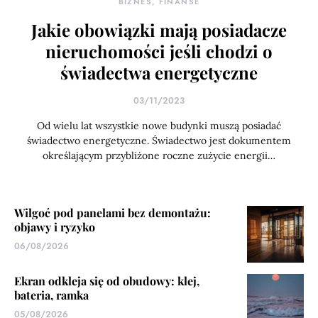
BIZNES, FINANSE
Jakie obowiązki mają posiadacze
nieruchomości jeśli chodzi o
świadectwa energetyczne
03/11/2023
Od wielu lat wszystkie nowe budynki muszą posiadać
świadectwo energetyczne. Świadectwo jest dokumentem
określającym przybliżone roczne zużycie energii…
Wilgoć pod panelami bez demontażu:
objawy i ryzyko
06/08/2026
Ekran odkleja się od obudowy: klej,
bateria, ramka
05/08/2026