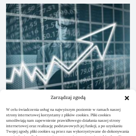
Zarządzaj zgodą
KSeF: przygotowanie sp. z o.o. z biurem
W celu świadczenia usług na najwyższym poziomie w ramach naszej
rachunkowym
strony internetowej korzystamy z plików cookies. Pliki cookies
umożliwiają nam zapewnienie prawidłowego działania naszej strony
internetowej oraz realizację podstawowych jej funkcji, a po uzyskaniu
Twojej zgody, pliki cookies są przez nas wykorzystywane do dokonywania