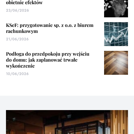
obietnic efektów
23/06/2026
KSeF: przygotowanie sp. z o.o. z biurem
rachunkowym
21/06/2026
Podłoga do przedpokoju przy wejściu
do domu: jak zaplanować trwałe
wykończenie
10/06/2026