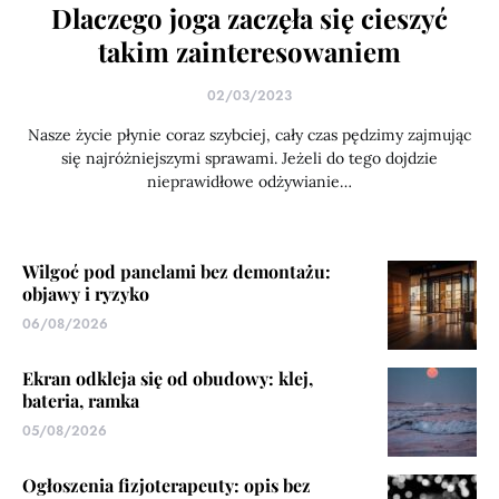
Dlaczego joga zaczęła się cieszyć
takim zainteresowaniem
02/03/2023
Nasze życie płynie coraz szybciej, cały czas pędzimy zajmując
się najróżniejszymi sprawami. Jeżeli do tego dojdzie
nieprawidłowe odżywianie…
Wilgoć pod panelami bez demontażu:
objawy i ryzyko
06/08/2026
Ekran odkleja się od obudowy: klej,
bateria, ramka
05/08/2026
Ogłoszenia fizjoterapeuty: opis bez