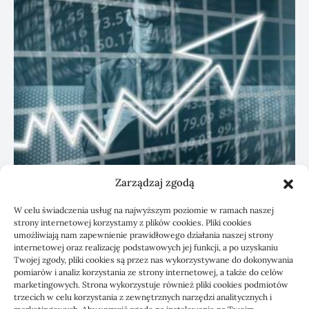
Zarządzaj zgodą
KSeF: przygotowanie sp. z o.o. z biurem
W celu świadczenia usług na najwyższym poziomie w ramach naszej
rachunkowym
strony internetowej korzystamy z plików cookies. Pliki cookies
umożliwiają nam zapewnienie prawidłowego działania naszej strony
internetowej oraz realizację podstawowych jej funkcji, a po uzyskaniu
Twojej zgody, pliki cookies są przez nas wykorzystywane do dokonywania
pomiarów i analiz korzystania ze strony internetowej, a także do celów
marketingowych. Strona wykorzystuje również pliki cookies podmiotów
trzecich w celu korzystania z zewnętrznych narzędzi analitycznych i