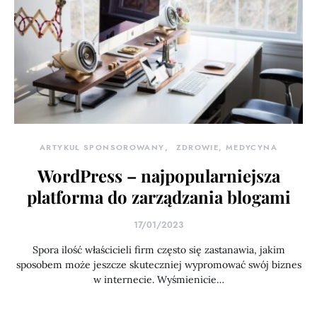
ARTYKUŁ SPONSOROWANY
ZDROWIE, MEDYCYNA
WordPress – najpopularniejsza
platforma do zarządzania blogami
17/01/2023
Spora ilość właścicieli firm często się zastanawia, jakim
sposobem może jeszcze skuteczniej wypromować swój biznes
w internecie. Wyśmienicie…