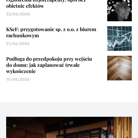
obietnic efektów
23/06/2026
KSeF: przygotowanie sp. z o.o. z biurem
rachunkowym
21/06/2026
Podłoga do przedpokoju przy wejściu
do domu: jak zaplanować trwałe
wykończenie
10/06/2026