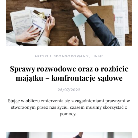
ARTYKUŁ SPONSOROWANY
INNE
Sprawy rozwodowe oraz o rozbicie
majątku – konfrontacje sądowe
25/07/2022
Stając w obliczu zmierzenia się z zagadnieniami prawnymi w
stworzonym przez nas życiu, czasem musimy skorzystać z
pomocy…