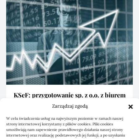
KSeF: przygotowanie sp. z o.o. z biurem
rachunkowym
Zarządzaj zgodą
W celu świadczenia usług na najwyższym poziomie w ramach naszej
strony internetowej korzystamy z plików cookies. Pliki cookies
umożliwiają nam zapewnienie prawidłowego działania naszej strony
internetowej oraz realizację podstawowych jej funkcji, a po uzyskaniu