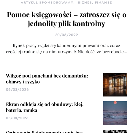
ARTYKUŁ SPONSOROWANY
BIZNES, FINANSE
Pomoc księgowości – zatroszcz się o
jednolity plik kontrolny
30/06/2022
Rynek pracy rządzi się kamiennymi prawami oraz coraz
częściej trudno się na nim utrzymać. Nie dość, że bezrobocie…
Wilgoć pod panelami bez demontażu:
objawy i ryzyko
06/08/2026
Ekran odkleja się od obudowy: klej,
bateria, ramka
05/08/2026
Ogłoszenia fizjoterapeuty: opis bez