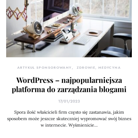
ARTYKUŁ SPONSOROWANY
ZDROWIE, MEDYCYNA
WordPress – najpopularniejsza
platforma do zarządzania blogami
17/01/2023
Spora ilość właścicieli firm często się zastanawia, jakim
sposobem może jeszcze skuteczniej wypromować swój biznes
w internecie. Wyśmienicie…