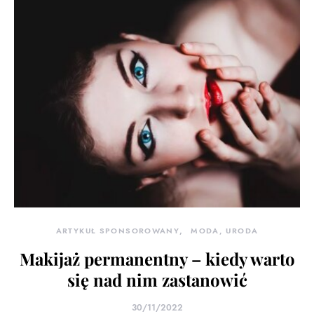
ARTYKUŁ SPONSOROWANY
MODA, URODA
Makijaż permanentny – kiedy warto
się nad nim zastanowić
30/11/2022