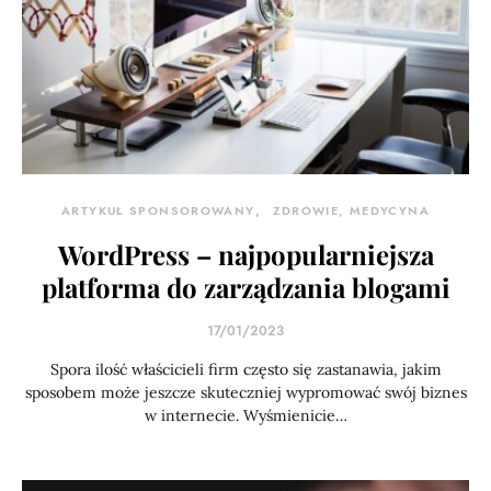
ARTYKUŁ SPONSOROWANY
ZDROWIE, MEDYCYNA
WordPress – najpopularniejsza
platforma do zarządzania blogami
17/01/2023
Spora ilość właścicieli firm często się zastanawia, jakim
sposobem może jeszcze skuteczniej wypromować swój biznes
w internecie. Wyśmienicie…