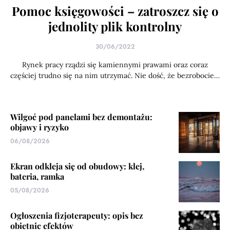
Pomoc księgowości – zatroszcz się o
jednolity plik kontrolny
30/06/2022
Rynek pracy rządzi się kamiennymi prawami oraz coraz
częściej trudno się na nim utrzymać. Nie dość, że bezrobocie…
Wilgoć pod panelami bez demontażu:
objawy i ryzyko
06/08/2026
Ekran odkleja się od obudowy: klej,
bateria, ramka
05/08/2026
Ogłoszenia fizjoterapeuty: opis bez
obietnic efektów