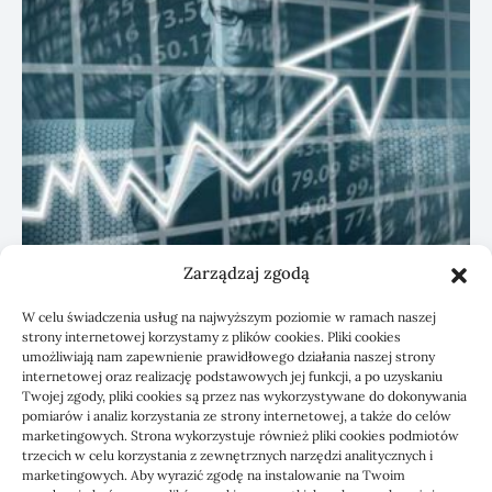
Zarządzaj zgodą
KSeF: przygotowanie sp. z o.o. z biurem
W celu świadczenia usług na najwyższym poziomie w ramach naszej
rachunkowym
strony internetowej korzystamy z plików cookies. Pliki cookies
umożliwiają nam zapewnienie prawidłowego działania naszej strony
internetowej oraz realizację podstawowych jej funkcji, a po uzyskaniu
Twojej zgody, pliki cookies są przez nas wykorzystywane do dokonywania
pomiarów i analiz korzystania ze strony internetowej, a także do celów
marketingowych. Strona wykorzystuje również pliki cookies podmiotów
trzecich w celu korzystania z zewnętrznych narzędzi analitycznych i
marketingowych. Aby wyrazić zgodę na instalowanie na Twoim