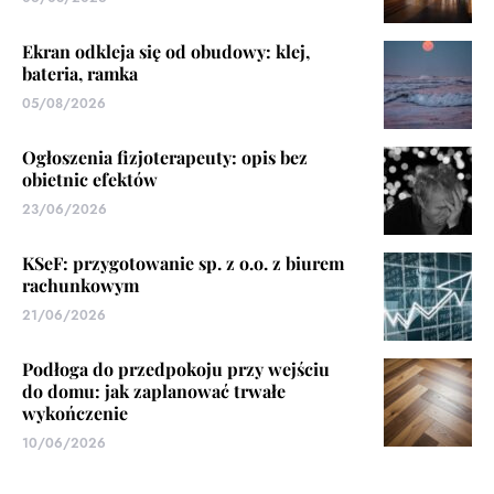
Ekran odkleja się od obudowy: klej,
bateria, ramka
05/08/2026
Ogłoszenia fizjoterapeuty: opis bez
obietnic efektów
23/06/2026
KSeF: przygotowanie sp. z o.o. z biurem
rachunkowym
21/06/2026
Podłoga do przedpokoju przy wejściu
do domu: jak zaplanować trwałe
wykończenie
10/06/2026