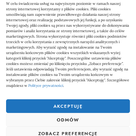
KSeF: przygotowanie sp. z o.o. z biurem
W celu świadczenia usług na najwyższym poziomie w ramach naszej
rachunkowym
strony internetowej korzystamy z plików cookies. Pliki cookies
umożliwiają nam zapewnienie prawidłowego działania naszej strony
internetowej oraz realizację podstawowych jej funkcji, a po uzyskaniu
Twojej zgody, pliki cookies są przez nas wykorzystywane do dokonywania
pomiarów i analiz korzystania ze strony internetowej, a także do celów
marketingowych. Strona wykorzystuje również pliki cookies podmiotów
trzecich w celu korzystania z zewnętrznych narzędzi analitycznych i
marketingowych. Aby wyrazić zgodę na instalowanie na Twoim
urządzeniu końcowym plików cookies wszystkich wskazanych wyżej
kategorii kliknij przycisk "Akceptuję". Poszczególne ustawienia plików
cookies możesz zmieniać po kliknięciu przycisku „Zobacz preferencje”.
Jeśli ustawienia odpowiadają Twoim preferencjom, aby wyrazić zgodę na
1000 WIADOMOŚCI
instalowanie plików cookies na Twoim urządzeniu końcowym w
wybranym przez Ciebie zakresie kliknij przycisk "Akceptuję". Szczegółowe
znajdziesz w
Polityce prywatności
.
1000 Wiadomości to miejsce, gdzie każdy powinien znaleźć coś
ciekawego, coś co go zainteresuje. Dlatego właśnie powstał ten
AKCEPTUJĘ
serwis społecznościowy, aby każdy mógł nie tylko czytać ciekawe
wiadomości, ale także uczestniczyć w tworzeniu tego serwisu.
ODMÓW
Dołącz do nas już teraz, zarejestruj się i dodawał własne treści na
stronę.
linki z nap
ZOBACZ PREFERENCJE