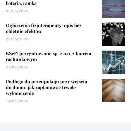
bateria, ramka
05/08/2026
Ogłoszenia fizjoterapeuty: opis bez
obietnic efektów
23/06/2026
KSeF: przygotowanie sp. z o.o. z biurem
rachunkowym
21/06/2026
Podłoga do przedpokoju przy wejściu
do domu: jak zaplanować trwałe
wykończenie
10/06/2026