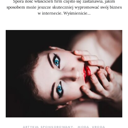
Spora ilość właścicieli firm często się zastanawia, jakim
sposobem może jeszcze skuteczniej wypromować swój biznes
w internecie. Wyśmienicie…
ARTYKUŁ SPONSOROWANY
MODA, URODA