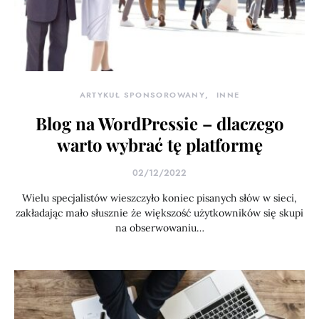
ARTYKUŁ SPONSOROWANY
INNE
Blog na WordPressie – dlaczego
warto wybrać tę platformę
02/12/2022
Wielu specjalistów wieszczyło koniec pisanych słów w sieci,
zakładając mało słusznie że większość użytkowników się skupi
na obserwowaniu…