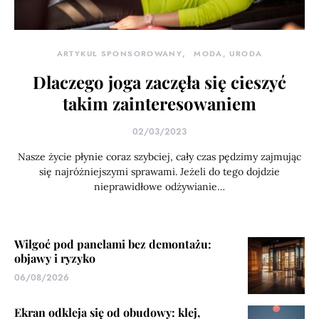
ARTYKUŁ SPONSOROWANY
MODA, URODA
Dlaczego joga zaczęła się cieszyć
takim zainteresowaniem
02/03/2023
Nasze życie płynie coraz szybciej, cały czas pędzimy zajmując
się najróżniejszymi sprawami. Jeżeli do tego dojdzie
nieprawidłowe odżywianie…
Wilgoć pod panelami bez demontażu:
objawy i ryzyko
06/08/2026
Ekran odkleja się od obudowy: klej,