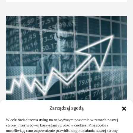
Zarządzaj zgodą
KSeF: przygotowanie sp. z o.o. z biurem
W celu świadczenia usług na najwyższym poziomie w ramach naszej
rachunkowym
strony internetowej korzystamy z plików cookies. Pliki cookies
umożliwiają nam zapewnienie prawidłowego działania naszej strony