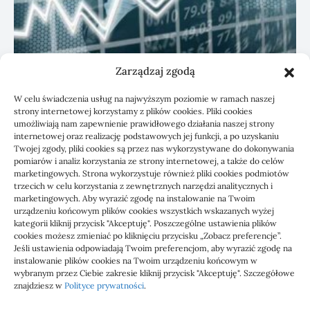
Zarządzaj zgodą
KSeF: przygotowanie sp. z o.o. z biurem
W celu świadczenia usług na najwyższym poziomie w ramach naszej
rachunkowym
strony internetowej korzystamy z plików cookies. Pliki cookies
umożliwiają nam zapewnienie prawidłowego działania naszej strony
internetowej oraz realizację podstawowych jej funkcji, a po uzyskaniu
Twojej zgody, pliki cookies są przez nas wykorzystywane do dokonywania
pomiarów i analiz korzystania ze strony internetowej, a także do celów
marketingowych. Strona wykorzystuje również pliki cookies podmiotów
trzecich w celu korzystania z zewnętrznych narzędzi analitycznych i
marketingowych. Aby wyrazić zgodę na instalowanie na Twoim
urządzeniu końcowym plików cookies wszystkich wskazanych wyżej
kategorii kliknij przycisk "Akceptuję". Poszczególne ustawienia plików
cookies możesz zmieniać po kliknięciu przycisku „Zobacz preferencje”.
Jeśli ustawienia odpowiadają Twoim preferencjom, aby wyrazić zgodę na
1000 WIADOMOŚCI
instalowanie plików cookies na Twoim urządzeniu końcowym w
wybranym przez Ciebie zakresie kliknij przycisk "Akceptuję". Szczegółowe
znajdziesz w
Polityce prywatności
.