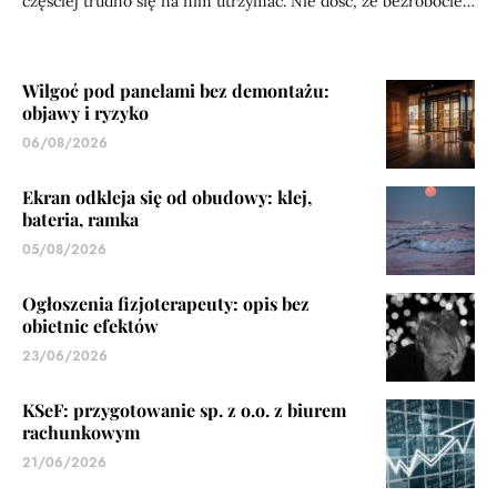
częściej trudno się na nim utrzymać. Nie dość, że bezrobocie…
Wilgoć pod panelami bez demontażu:
objawy i ryzyko
06/08/2026
Ekran odkleja się od obudowy: klej,
bateria, ramka
05/08/2026
Ogłoszenia fizjoterapeuty: opis bez
obietnic efektów
23/06/2026
KSeF: przygotowanie sp. z o.o. z biurem
rachunkowym
21/06/2026