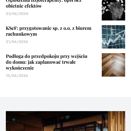
obietnic efektów
23/06/2026
KSeF: przygotowanie sp. z o.o. z biurem
rachunkowym
21/06/2026
Podłoga do przedpokoju przy wejściu
do domu: jak zaplanować trwałe
wykończenie
10/06/2026