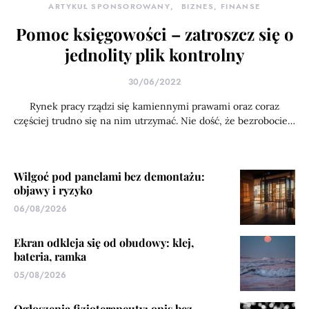
ARTYKUŁ SPONSOROWANY
BIZNES, FINANSE
Pomoc księgowości – zatroszcz się o
jednolity plik kontrolny
30/06/2022
Rynek pracy rządzi się kamiennymi prawami oraz coraz
częściej trudno się na nim utrzymać. Nie dość, że bezrobocie…
Wilgoć pod panelami bez demontażu:
objawy i ryzyko
06/08/2026
Ekran odkleja się od obudowy: klej,
bateria, ramka
05/08/2026
Ogłoszenia fizjoterapeuty: opis bez