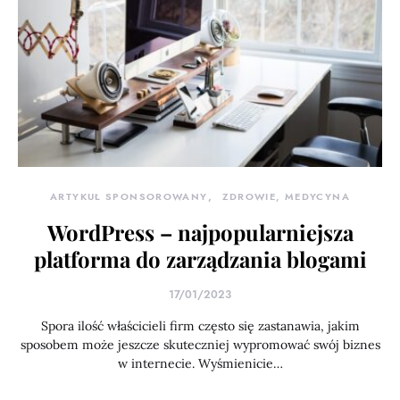
ARTYKUŁ SPONSOROWANY
ZDROWIE, MEDYCYNA
WordPress – najpopularniejsza
platforma do zarządzania blogami
17/01/2023
Spora ilość właścicieli firm często się zastanawia, jakim
sposobem może jeszcze skuteczniej wypromować swój biznes
w internecie. Wyśmienicie…