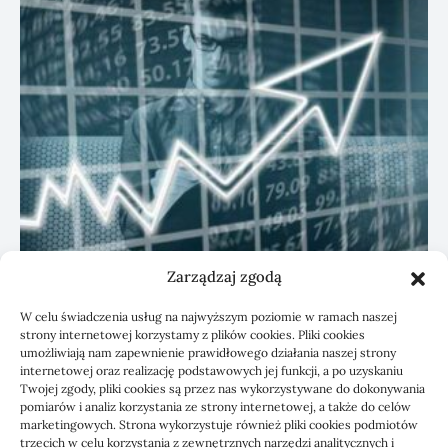
Zarządzaj zgodą
KSeF: przygotowanie sp. z o.o. z biurem
W celu świadczenia usług na najwyższym poziomie w ramach naszej
rachunkowym
strony internetowej korzystamy z plików cookies. Pliki cookies
umożliwiają nam zapewnienie prawidłowego działania naszej strony
internetowej oraz realizację podstawowych jej funkcji, a po uzyskaniu
Twojej zgody, pliki cookies są przez nas wykorzystywane do dokonywania
pomiarów i analiz korzystania ze strony internetowej, a także do celów
marketingowych. Strona wykorzystuje również pliki cookies podmiotów
trzecich w celu korzystania z zewnętrznych narzędzi analitycznych i