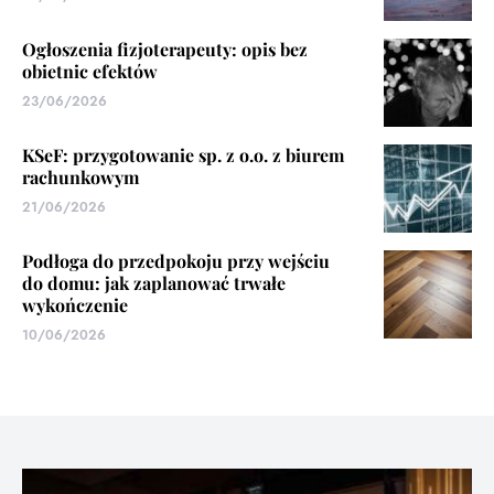
Ogłoszenia fizjoterapeuty: opis bez
obietnic efektów
23/06/2026
KSeF: przygotowanie sp. z o.o. z biurem
rachunkowym
21/06/2026
Podłoga do przedpokoju przy wejściu
do domu: jak zaplanować trwałe
wykończenie
10/06/2026