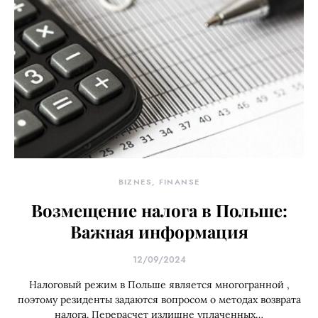
BIZNES, FINANSE
Возмещение налога в Польше:
Важная информация
12/09/2024
Налоговый режим в Польше является многогранной ,
поэтому резиденты задаются вопросом о методах возврата
налога. Перерасчет излишне уплаченных…