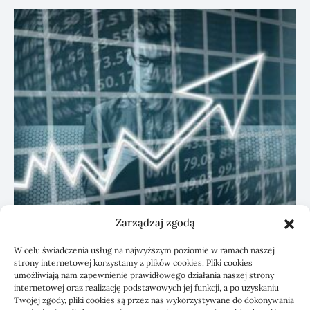
Zarządzaj zgodą
KSeF: przygotowanie sp. z o.o. z biurem
W celu świadczenia usług na najwyższym poziomie w ramach naszej
rachunkowym
strony internetowej korzystamy z plików cookies. Pliki cookies
umożliwiają nam zapewnienie prawidłowego działania naszej strony
internetowej oraz realizację podstawowych jej funkcji, a po uzyskaniu
Twojej zgody, pliki cookies są przez nas wykorzystywane do dokonywania