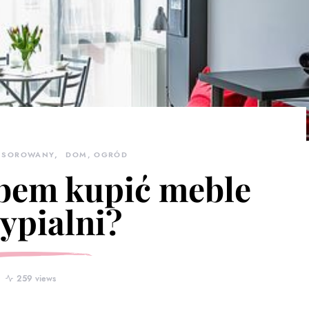
NSOROWANY
DOM, OGRÓD
bem kupić meble
ypialni?
259 views