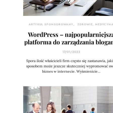
ARTYKUŁ SPONSOROWANY
ZDROWIE, MEDYCYN
WordPress – najpopularniejsz
platforma do zarządzania bloga
17/01/2023
Spora ilość właścicieli firm często się zastanawia, jak
sposobem może jeszcze skuteczniej wypromować sw
biznes w internecie. Wyśmienicie…