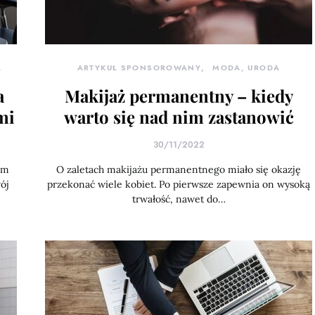
A
ARTYKUŁ SPONSOROWANY
MODA, URODA
a
Makijaż permanentny – kiedy
mi
warto się nad nim zastanowić
30/11/2022
im
O zaletach makijażu permanentnego miało się okazję
ój
przekonać wiele kobiet. Po pierwsze zapewnia on wysoką
trwałość, nawet do…