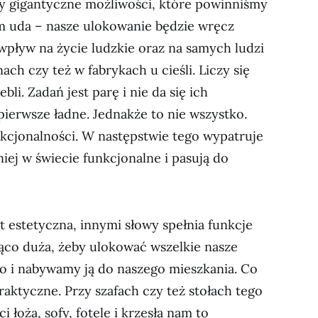
my gigantyczne możliwości, które powinniśmy
am uda – nasze ulokowanie będzie wręcz
 wpływ na życie ludzkie oraz na samych ludzi
ch czy też w fabrykach u cieśli. Liczy się
bli. Zadań jest parę i nie da się ich
ierwsze ładne. Jednakże to nie wszystko.
kcjonalności. W następstwie tego wypatruje
jniej w świecie funkcjonalne i pasują do
st estetyczna, innymi słowy spełnia funkcje
ająco duża, żeby ulokować wszelkie nasze
go i nabywamy ją do naszego mieszkania. Co
aktyczne. Przy szafach czy też stołach tego
i łoża, sofy, fotele i krzesła nam to