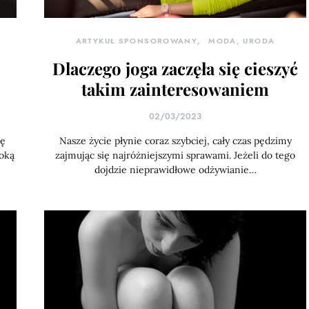
ARTYKUŁ SPONSOROWANY
MODA, URODA
Dlaczego joga zaczęła się cieszyć
takim zainteresowaniem
02/03/2023
ję
Nasze życie płynie coraz szybciej, cały czas pędzimy
soką
zajmując się najróżniejszymi sprawami. Jeżeli do tego
dojdzie nieprawidłowe odżywianie…