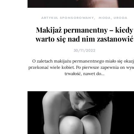
ARTYKUŁ SPONSOROWANY
MODA, URODA
Makijaż permanentny – kiedy
warto się nad nim zastanowić
30/11/2022
O zaletach makijażu permanentnego miało się okaz
przekonać wiele kobiet. Po pierwsze zapewnia on wy
trwałość, nawet do…