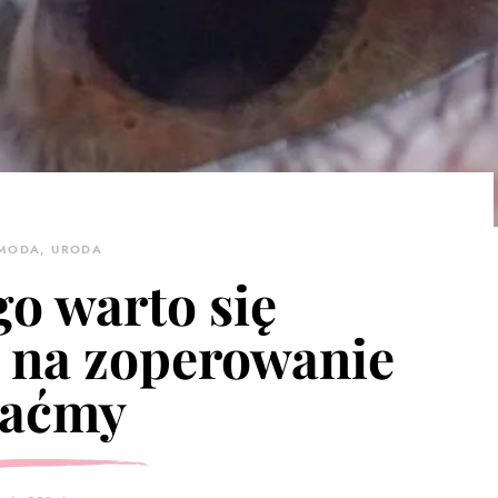
MODA, URODA
o warto się
 na zoperowanie
zaćmy