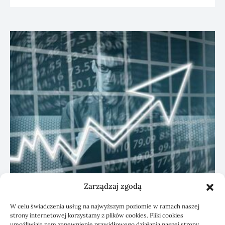
Zarządzaj zgodą
KSeF: przygotowanie sp. z o.o. z biurem
W celu świadczenia usług na najwyższym poziomie w ramach naszej
rachunkowym
strony internetowej korzystamy z plików cookies. Pliki cookies
umożliwiają nam zapewnienie prawidłowego działania naszej strony