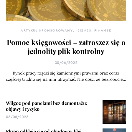
ARTYKUŁ SPONSOROWANY
BIZNES, FINANSE
Pomoc księgowości – zatroszcz się o
jednolity plik kontrolny
30/06/2022
Rynek pracy rządzi się kamiennymi prawami oraz coraz
częściej trudno się na nim utrzymać. Nie dość, że bezrobocie…
Wilgoć pod panelami bez demontażu:
objawy i ryzyko
06/08/2026
Ekran odkleja się od obudowy: klej,