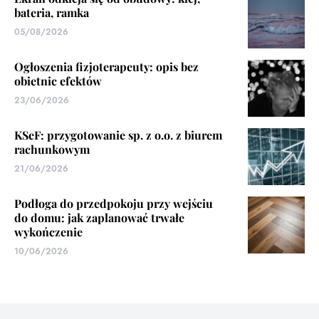
bateria, ramka
05/08/2026
Ogłoszenia fizjoterapeuty: opis bez
obietnic efektów
23/06/2026
KSeF: przygotowanie sp. z o.o. z biurem
rachunkowym
21/06/2026
Podłoga do przedpokoju przy wejściu
do domu: jak zaplanować trwałe
wykończenie
10/06/2026