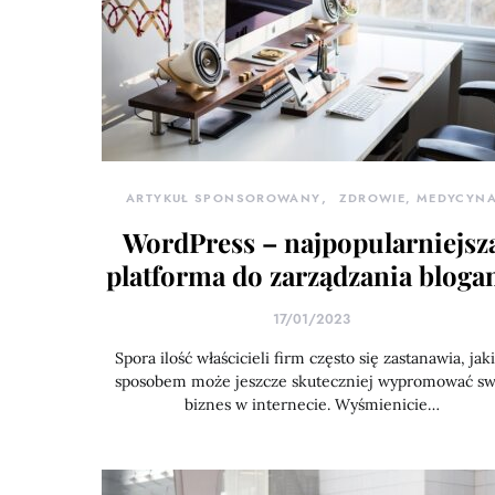
ARTYKUŁ SPONSOROWANY
ZDROWIE, MEDYCYN
WordPress – najpopularniejsz
platforma do zarządzania bloga
17/01/2023
Spora ilość właścicieli firm często się zastanawia, jak
sposobem może jeszcze skuteczniej wypromować sw
biznes w internecie. Wyśmienicie…