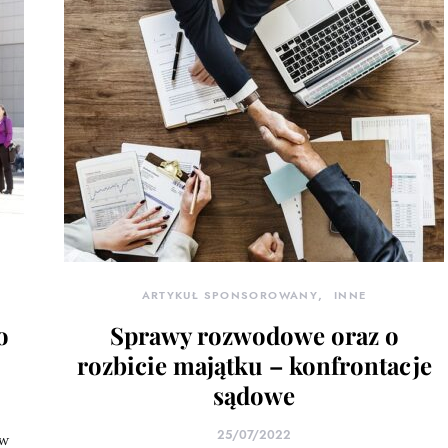
ARTYKUŁ SPONSOROWANY
INNE
o
Sprawy rozwodowe oraz o
rozbicie majątku – konfrontacje
sądowe
25/07/2022
 w