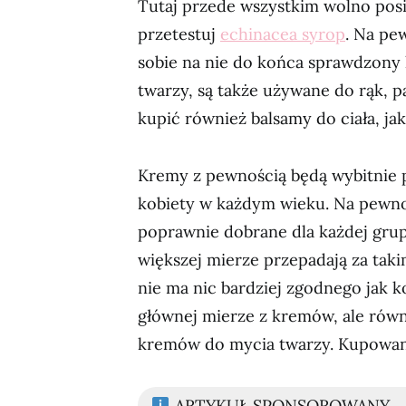
Tutaj przede wszystkim wolno pos
przetestuj
echinacea syrop
. Na pe
sobie na nie do końca sprawdzony 
twarzy, są także używane do rąk, p
kupić również balsamy do ciała, ja
Kremy z pewnością będą wybitnie 
kobiety w każdym wieku. Na pewno 
poprawnie dobrane dla każdej grup
większej mierze przepadają za taki
nie ma nic bardziej zgodnego jak k
głównej mierze z kremów, ale równ
kremów do mycia twarzy. Kupowani
ARTYKUŁ SPONSOROWANY