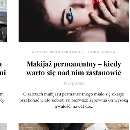
A
ARTYKUŁ SPONSOROWANY
MODA, URODA
a
Makijaż permanentny – kiedy
mi
warto się nad nim zastanowić
30/11/2022
im
O zaletach makijażu permanentnego miało się okazję
ój
przekonać wiele kobiet. Po pierwsze zapewnia on wysoką
trwałość, nawet do…