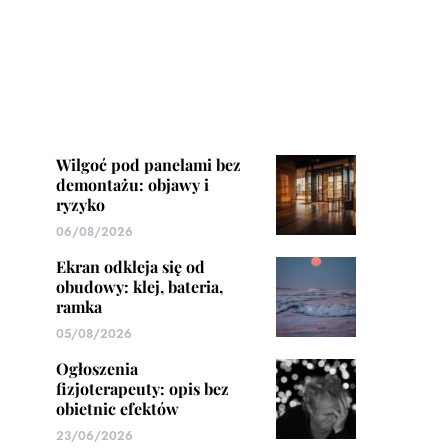
Wilgoć pod panelami bez
demontażu: objawy i
ryzyko
06/08/2026
Ekran odkleja się od
obudowy: klej, bateria,
ramka
05/08/2026
Ogłoszenia
fizjoterapeuty: opis bez
obietnic efektów
23/06/2026