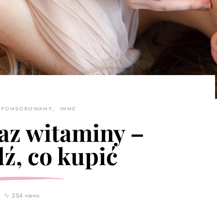
 SPONSOROWANY
INNE
az witaminy –
ź, co kupić
254 views