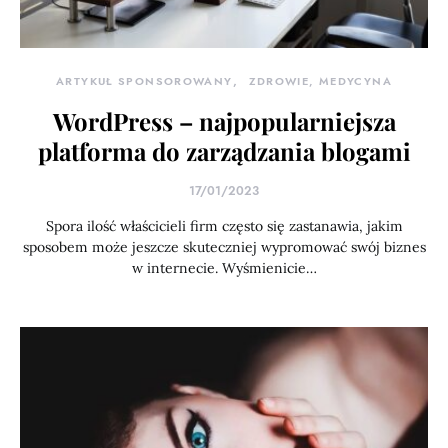
ARTYKUŁ SPONSOROWANY
ZDROWIE, MEDYCYNA
WordPress – najpopularniejsza
platforma do zarządzania blogami
17/01/2023
Spora ilość właścicieli firm często się zastanawia, jakim
sposobem może jeszcze skuteczniej wypromować swój biznes
w internecie. Wyśmienicie…