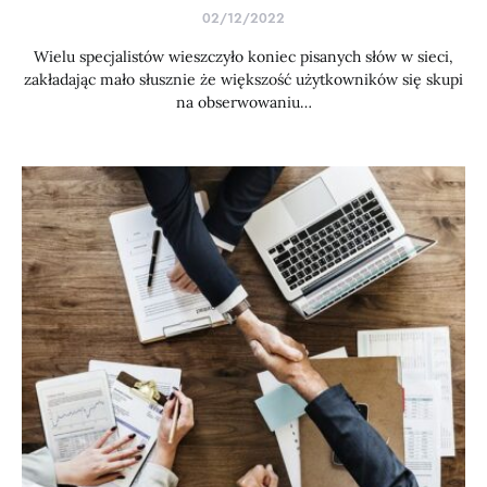
02/12/2022
Wielu specjalistów wieszczyło koniec pisanych słów w sieci,
zakładając mało słusznie że większość użytkowników się skupi
na obserwowaniu…