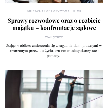
ARTYKUŁ SPONSOROWANY
INNE
Sprawy rozwodowe oraz o rozbicie
majątku – konfrontacje sądowe
25/07/2022
Stając w obliczu zmierzenia się z zagadnieniami prawnymi w
stworzonym przez nas życiu, czasem musimy skorzystać z
pomocy…