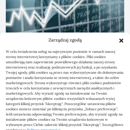
Zarządzaj zgodą
KSeF: przygotowanie sp. z o.o. z biurem
W celu świadczenia usług na najwyższym poziomie w ramach naszej
rachunkowym
strony internetowej korzystamy z plików cookies. Pliki cookies
umożliwiają nam zapewnienie prawidłowego działania naszej strony
internetowej oraz realizację podstawowych jej funkcji, a po uzyskaniu
Twojej zgody, pliki cookies są przez nas wykorzystywane do dokonywania
pomiarów i analiz korzystania ze strony internetowej, a także do celów
marketingowych. Strona wykorzystuje również pliki cookies podmiotów
trzecich w celu korzystania z zewnętrznych narzędzi analitycznych i
marketingowych. Aby wyrazić zgodę na instalowanie na Twoim
urządzeniu końcowym plików cookies wszystkich wskazanych wyżej
kategorii kliknij przycisk "Akceptuję". Poszczególne ustawienia plików
cookies możesz zmieniać po kliknięciu przycisku „Zobacz preferencje”.
Jeśli ustawienia odpowiadają Twoim preferencjom, aby wyrazić zgodę na
1000 WIADOMOŚCI
instalowanie plików cookies na Twoim urządzeniu końcowym w
wybranym przez Ciebie zakresie kliknij przycisk "Akceptuję". Szczegółowe
znajdziesz w
Polityce prywatności
.