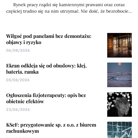
Rynek pracy rządzi się kamiennymi prawami oraz coraz
częściej trudno się na nim utrzymać. Nie dość, że bezrobocie…
Wilgoć pod panelami bez demontażu:
objawy i ryzyko
06/08/2026
Ekran odkleja się od obudowy: klej,
bateria, ramka
05/08/2026
Ogłoszenia fizjoterapeuty: opis bez
obietnic efektów
23/06/2026
KSeF: przygotowanie sp. z o.o. z biurem
rachunkowym