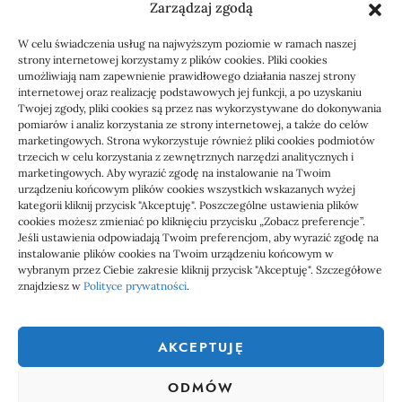
Zarządzaj zgodą
KSeF: przygotowanie sp. z o.o. z biurem
W celu świadczenia usług na najwyższym poziomie w ramach naszej
rachunkowym
strony internetowej korzystamy z plików cookies. Pliki cookies
umożliwiają nam zapewnienie prawidłowego działania naszej strony
internetowej oraz realizację podstawowych jej funkcji, a po uzyskaniu
Twojej zgody, pliki cookies są przez nas wykorzystywane do dokonywania
pomiarów i analiz korzystania ze strony internetowej, a także do celów
marketingowych. Strona wykorzystuje również pliki cookies podmiotów
trzecich w celu korzystania z zewnętrznych narzędzi analitycznych i
marketingowych. Aby wyrazić zgodę na instalowanie na Twoim
urządzeniu końcowym plików cookies wszystkich wskazanych wyżej
kategorii kliknij przycisk "Akceptuję". Poszczególne ustawienia plików
cookies możesz zmieniać po kliknięciu przycisku „Zobacz preferencje”.
Jeśli ustawienia odpowiadają Twoim preferencjom, aby wyrazić zgodę na
1000 WIADOMOŚCI
instalowanie plików cookies na Twoim urządzeniu końcowym w
wybranym przez Ciebie zakresie kliknij przycisk "Akceptuję". Szczegółowe
znajdziesz w
Polityce prywatności
.
1000 Wiadomości to miejsce, gdzie każdy powinien znaleźć coś
ciekawego, coś co go zainteresuje. Dlatego właśnie powstał ten
AKCEPTUJĘ
serwis społecznościowy, aby każdy mógł nie tylko czytać ciekawe
wiadomości, ale także uczestniczyć w tworzeniu tego serwisu.
ODMÓW
Dołącz do nas już teraz, zarejestruj się i dodawał własne treści na