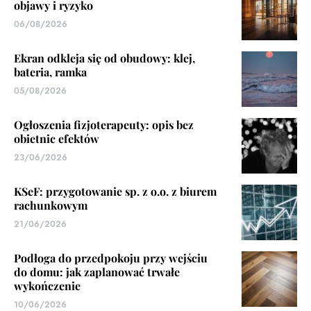
objawy i ryzyko
06/08/2026
Ekran odkleja się od obudowy: klej,
bateria, ramka
05/08/2026
Ogłoszenia fizjoterapeuty: opis bez
obietnic efektów
23/06/2026
KSeF: przygotowanie sp. z o.o. z biurem
rachunkowym
21/06/2026
Podłoga do przedpokoju przy wejściu
do domu: jak zaplanować trwałe
wykończenie
10/06/2026