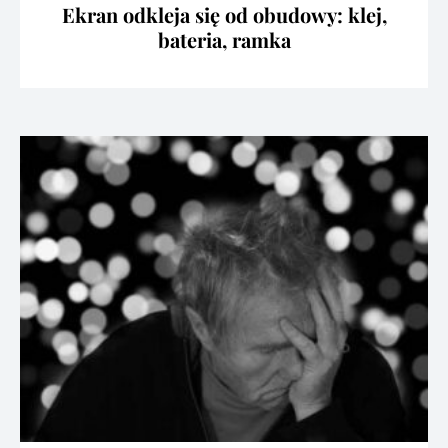
Ekran odkleja się od obudowy: klej,
bateria, ramka