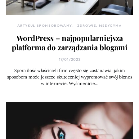
ARTYKUŁ SPONSOROWANY
ZDROWIE, MEDYCYNA
WordPress – najpopularniejsza
platforma do zarządzania blogami
17/01/2023
Spora ilość właścicieli firm często się zastanawia, jakim
sposobem może jeszcze skuteczniej wypromować swój biznes
w internecie. Wyśmienicie…