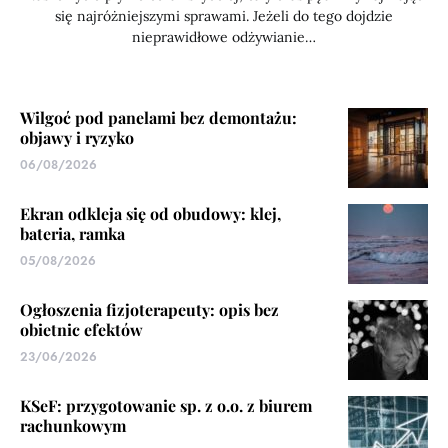
się najróżniejszymi sprawami. Jeżeli do tego dojdzie
nieprawidłowe odżywianie…
Wilgoć pod panelami bez demontażu:
objawy i ryzyko
06/08/2026
Ekran odkleja się od obudowy: klej,
bateria, ramka
05/08/2026
Ogłoszenia fizjoterapeuty: opis bez
obietnic efektów
23/06/2026
KSeF: przygotowanie sp. z o.o. z biurem
rachunkowym