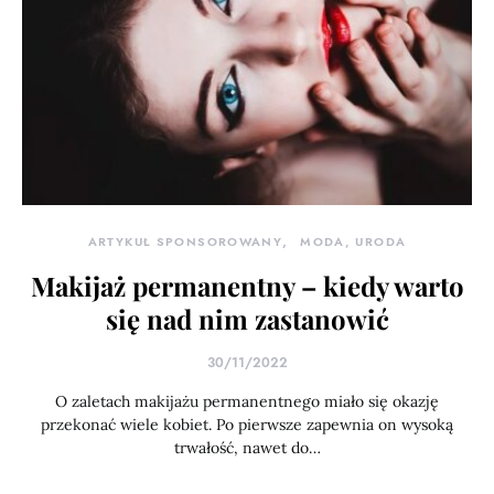
ARTYKUŁ SPONSOROWANY
MODA, URODA
Makijaż permanentny – kiedy warto
się nad nim zastanowić
30/11/2022
O zaletach makijażu permanentnego miało się okazję
przekonać wiele kobiet. Po pierwsze zapewnia on wysoką
trwałość, nawet do…