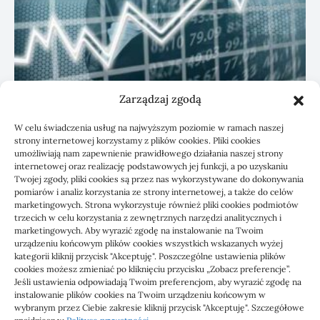
Zarządzaj zgodą
KSeF: przygotowanie sp. z o.o. z biurem
W celu świadczenia usług na najwyższym poziomie w ramach naszej
rachunkowym
strony internetowej korzystamy z plików cookies. Pliki cookies
umożliwiają nam zapewnienie prawidłowego działania naszej strony
internetowej oraz realizację podstawowych jej funkcji, a po uzyskaniu
Twojej zgody, pliki cookies są przez nas wykorzystywane do dokonywania
pomiarów i analiz korzystania ze strony internetowej, a także do celów
marketingowych. Strona wykorzystuje również pliki cookies podmiotów
trzecich w celu korzystania z zewnętrznych narzędzi analitycznych i
marketingowych. Aby wyrazić zgodę na instalowanie na Twoim
urządzeniu końcowym plików cookies wszystkich wskazanych wyżej
kategorii kliknij przycisk "Akceptuję". Poszczególne ustawienia plików
cookies możesz zmieniać po kliknięciu przycisku „Zobacz preferencje”.
Jeśli ustawienia odpowiadają Twoim preferencjom, aby wyrazić zgodę na
1000 WIADOMOŚCI
instalowanie plików cookies na Twoim urządzeniu końcowym w
wybranym przez Ciebie zakresie kliknij przycisk "Akceptuję". Szczegółowe