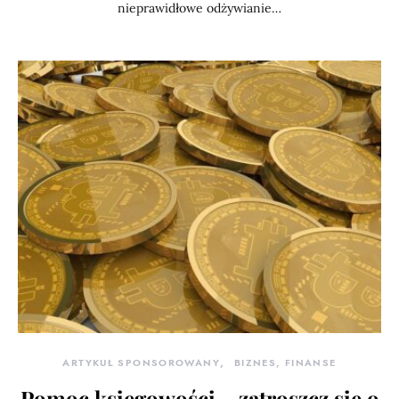
nieprawidłowe odżywianie…
ARTYKUŁ SPONSOROWANY
BIZNES, FINANSE
Pomoc księgowości – zatroszcz się o