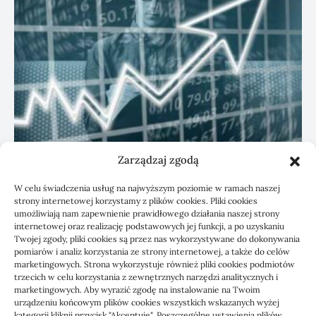
Zarządzaj zgodą
KSeF: przygotowanie sp. z o.o. z biurem
W celu świadczenia usług na najwyższym poziomie w ramach naszej
rachunkowym
strony internetowej korzystamy z plików cookies. Pliki cookies
umożliwiają nam zapewnienie prawidłowego działania naszej strony
internetowej oraz realizację podstawowych jej funkcji, a po uzyskaniu
Twojej zgody, pliki cookies są przez nas wykorzystywane do dokonywania
pomiarów i analiz korzystania ze strony internetowej, a także do celów
marketingowych. Strona wykorzystuje również pliki cookies podmiotów
trzecich w celu korzystania z zewnętrznych narzędzi analitycznych i
marketingowych. Aby wyrazić zgodę na instalowanie na Twoim
urządzeniu końcowym plików cookies wszystkich wskazanych wyżej
kategorii kliknij przycisk "Akceptuję". Poszczególne ustawienia plików