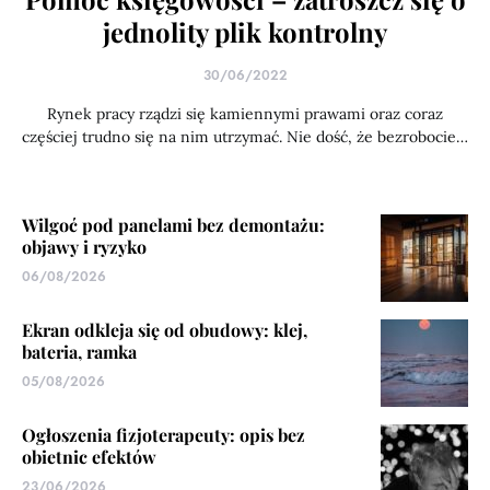
jednolity plik kontrolny
30/06/2022
Rynek pracy rządzi się kamiennymi prawami oraz coraz
częściej trudno się na nim utrzymać. Nie dość, że bezrobocie…
Wilgoć pod panelami bez demontażu:
objawy i ryzyko
06/08/2026
Ekran odkleja się od obudowy: klej,
bateria, ramka
05/08/2026
Ogłoszenia fizjoterapeuty: opis bez
obietnic efektów
23/06/2026