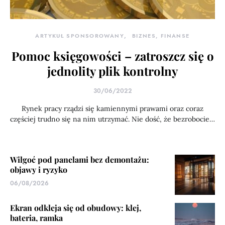
ARTYKUŁ SPONSOROWANY
BIZNES, FINANSE
Pomoc księgowości – zatroszcz się o
jednolity plik kontrolny
30/06/2022
Rynek pracy rządzi się kamiennymi prawami oraz coraz
częściej trudno się na nim utrzymać. Nie dość, że bezrobocie…
Wilgoć pod panelami bez demontażu:
objawy i ryzyko
06/08/2026
Ekran odkleja się od obudowy: klej,
bateria, ramka