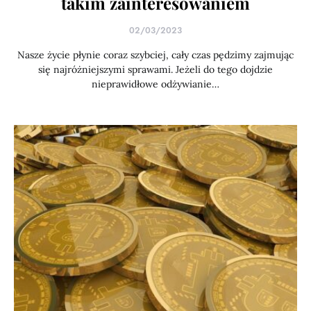
takim zainteresowaniem
02/03/2023
Nasze życie płynie coraz szybciej, cały czas pędzimy zajmując
się najróżniejszymi sprawami. Jeżeli do tego dojdzie
nieprawidłowe odżywianie…