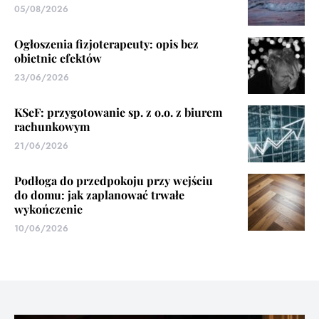
05/08/2026
Ogłoszenia fizjoterapeuty: opis bez
obietnic efektów
23/06/2026
KSeF: przygotowanie sp. z o.o. z biurem
rachunkowym
21/06/2026
Podłoga do przedpokoju przy wejściu
do domu: jak zaplanować trwałe
wykończenie
10/06/2026