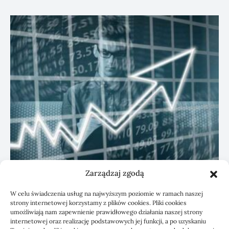
Zarządzaj zgodą
KSeF: przygotowanie sp. z o.o. z biurem
W celu świadczenia usług na najwyższym poziomie w ramach naszej
rachunkowym
strony internetowej korzystamy z plików cookies. Pliki cookies
umożliwiają nam zapewnienie prawidłowego działania naszej strony
internetowej oraz realizację podstawowych jej funkcji, a po uzyskaniu