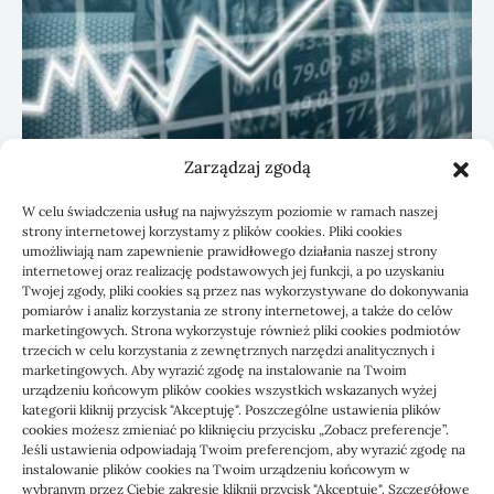
Zarządzaj zgodą
KSeF: przygotowanie sp. z o.o. z biurem
W celu świadczenia usług na najwyższym poziomie w ramach naszej
rachunkowym
strony internetowej korzystamy z plików cookies. Pliki cookies
umożliwiają nam zapewnienie prawidłowego działania naszej strony
internetowej oraz realizację podstawowych jej funkcji, a po uzyskaniu
Twojej zgody, pliki cookies są przez nas wykorzystywane do dokonywania
pomiarów i analiz korzystania ze strony internetowej, a także do celów
marketingowych. Strona wykorzystuje również pliki cookies podmiotów
trzecich w celu korzystania z zewnętrznych narzędzi analitycznych i
marketingowych. Aby wyrazić zgodę na instalowanie na Twoim
urządzeniu końcowym plików cookies wszystkich wskazanych wyżej
kategorii kliknij przycisk "Akceptuję". Poszczególne ustawienia plików
cookies możesz zmieniać po kliknięciu przycisku „Zobacz preferencje”.
Jeśli ustawienia odpowiadają Twoim preferencjom, aby wyrazić zgodę na
1000 WIADOMOŚCI
instalowanie plików cookies na Twoim urządzeniu końcowym w
wybranym przez Ciebie zakresie kliknij przycisk "Akceptuję". Szczegółowe