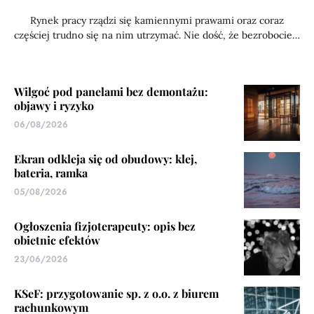
Rynek pracy rządzi się kamiennymi prawami oraz coraz
częściej trudno się na nim utrzymać. Nie dość, że bezrobocie…
Wilgoć pod panelami bez demontażu:
objawy i ryzyko
06/08/2026
Ekran odkleja się od obudowy: klej,
bateria, ramka
05/08/2026
Ogłoszenia fizjoterapeuty: opis bez
obietnic efektów
23/06/2026
KSeF: przygotowanie sp. z o.o. z biurem
rachunkowym