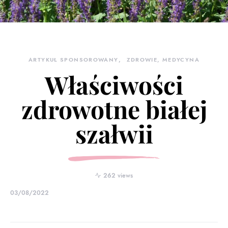
ARTYKUŁ SPONSOROWANY
ZDROWIE, MEDYCYNA
Właściwości
zdrowotne białej
szałwii
262 views
03/08/2022