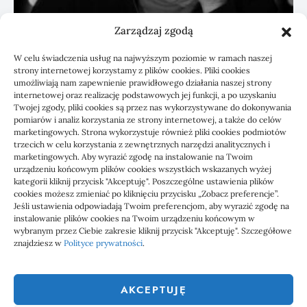
Zarządzaj zgodą
Ogłoszenia fizjoterapeuty: opis bez
W celu świadczenia usług na najwyższym poziomie w ramach naszej
obietnic efektów
strony internetowej korzystamy z plików cookies. Pliki cookies
umożliwiają nam zapewnienie prawidłowego działania naszej strony
internetowej oraz realizację podstawowych jej funkcji, a po uzyskaniu
Twojej zgody, pliki cookies są przez nas wykorzystywane do dokonywania
pomiarów i analiz korzystania ze strony internetowej, a także do celów
marketingowych. Strona wykorzystuje również pliki cookies podmiotów
trzecich w celu korzystania z zewnętrznych narzędzi analitycznych i
marketingowych. Aby wyrazić zgodę na instalowanie na Twoim
urządzeniu końcowym plików cookies wszystkich wskazanych wyżej
kategorii kliknij przycisk "Akceptuję". Poszczególne ustawienia plików
cookies możesz zmieniać po kliknięciu przycisku „Zobacz preferencje”.
Jeśli ustawienia odpowiadają Twoim preferencjom, aby wyrazić zgodę na
1000 WIADOMOŚCI
instalowanie plików cookies na Twoim urządzeniu końcowym w
wybranym przez Ciebie zakresie kliknij przycisk "Akceptuję". Szczegółowe
znajdziesz w
Polityce prywatności
.
1000 Wiadomości to miejsce, gdzie każdy powinien znaleźć coś
ciekawego, coś co go zainteresuje. Dlatego właśnie powstał ten
AKCEPTUJĘ
serwis społecznościowy, aby każdy mógł nie tylko czytać ciekawe