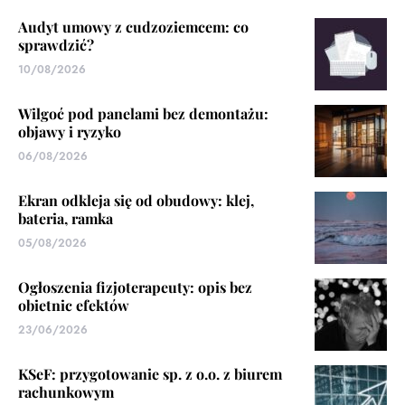
Audyt umowy z cudzoziemcem: co
sprawdzić?
10/08/2026
Wilgoć pod panelami bez demontażu:
objawy i ryzyko
06/08/2026
Ekran odkleja się od obudowy: klej,
bateria, ramka
05/08/2026
Ogłoszenia fizjoterapeuty: opis bez
obietnic efektów
23/06/2026
KSeF: przygotowanie sp. z o.o. z biurem
rachunkowym