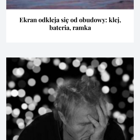
Ekran odkleja się od obudowy: klej,
bateria, ramka