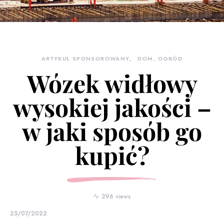
ARTYKUŁ SPONSOROWANY
DOM, OGRÓD
Wózek widłowy
wysokiej jakości –
w jaki sposób go
kupić?
296 views
25/07/2022