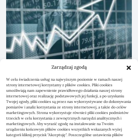
Zarządzaj zgodą
KSeF: przygotowanie sp. z o.o. z biurem
W celu świadczenia usług na najwyższym poziomie w ramach naszej
rachunkowym
strony internetowej korzystamy z plików cookies. Pliki cookies
umożliwiają nam zapewnienie prawidłowego działania naszej strony
internetowej oraz realizację podstawowych jej funkcji, a po uzyskaniu
Twojej zgody, pliki cookies są przez nas wykorzystywane do dokonywania
pomiarów i analiz korzystania ze strony internetowej, a także do celów
marketingowych. Strona wykorzystuje również pliki cookies podmiotów
trzecich w celu korzystania z zewnętrznych narzędzi analitycznych i
marketingowych. Aby wyrazić zgodę na instalowanie na Twoim
urządzeniu końcowym plików cookies wszystkich wskazanych wyżej
kategorii kliknij przycisk "Akceptuję". Poszczególne ustawienia plików