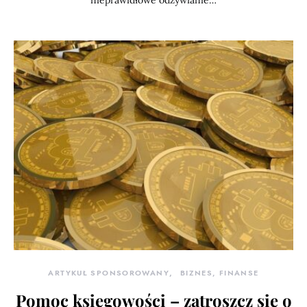
nieprawidłowe odżywianie…
ARTYKUŁ SPONSOROWANY
BIZNES, FINANSE
Pomoc księgowości – zatroszcz się o