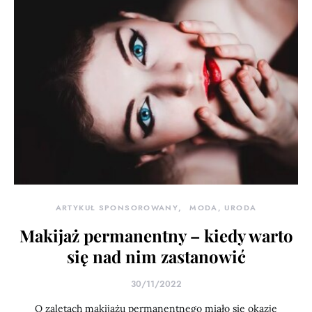
ARTYKUŁ SPONSOROWANY
MODA, URODA
Makijaż permanentny – kiedy warto
się nad nim zastanowić
30/11/2022
O zaletach makijażu permanentnego miało się okazję