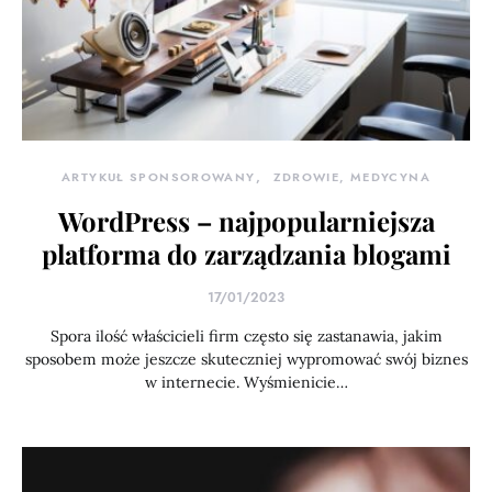
ARTYKUŁ SPONSOROWANY
ZDROWIE, MEDYCYNA
WordPress – najpopularniejsza
platforma do zarządzania blogami
17/01/2023
Spora ilość właścicieli firm często się zastanawia, jakim
sposobem może jeszcze skuteczniej wypromować swój biznes
w internecie. Wyśmienicie…