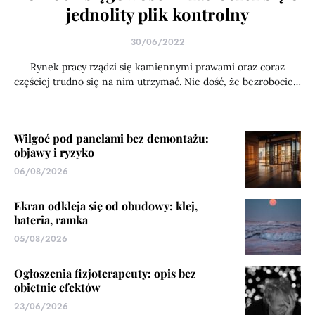
jednolity plik kontrolny
30/06/2022
Rynek pracy rządzi się kamiennymi prawami oraz coraz
częściej trudno się na nim utrzymać. Nie dość, że bezrobocie…
Wilgoć pod panelami bez demontażu:
objawy i ryzyko
06/08/2026
Ekran odkleja się od obudowy: klej,
bateria, ramka
05/08/2026
Ogłoszenia fizjoterapeuty: opis bez
obietnic efektów
23/06/2026