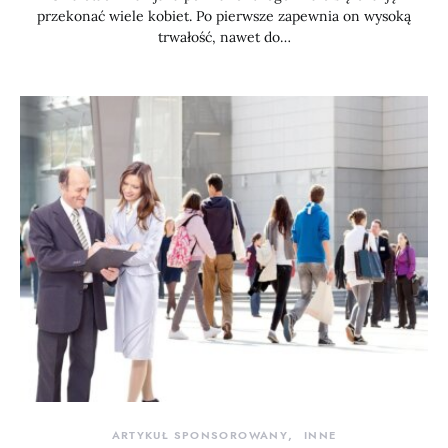
przekonać wiele kobiet. Po pierwsze zapewnia on wysoką
trwałość, nawet do…
ARTYKUŁ SPONSOROWANY
INNE