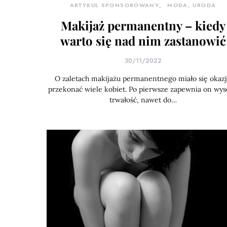
ARTYKUŁ SPONSOROWANY
MODA, URODA
Makijaż permanentny – kiedy
warto się nad nim zastanowić
30/11/2022
O zaletach makijażu permanentnego miało się okaz
przekonać wiele kobiet. Po pierwsze zapewnia on wy
trwałość, nawet do…