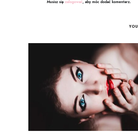
Musisz się
zalogować
, aby móc dodać komentarz.
YOU