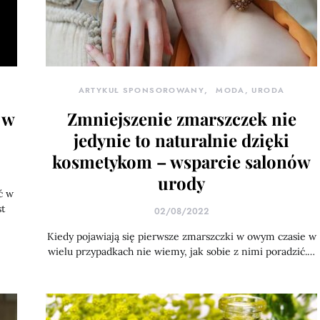
ARTYKUŁ SPONSOROWANY
MODA, URODA
 w
Zmniejszenie zmarszczek nie
jedynie to naturalnie dzięki
kosmetykom – wsparcie salonów
urody
ć w
t
02/08/2022
Kiedy pojawiają się pierwsze zmarszczki w owym czasie w
wielu przypadkach nie wiemy, jak sobie z nimi poradzić.…