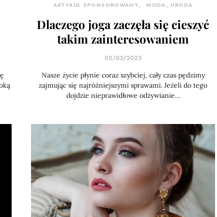
ARTYKUŁ SPONSOROWANY
MODA, URODA
Dlaczego joga zaczęła się cieszyć
takim zainteresowaniem
02/03/2023
ję
Nasze życie płynie coraz szybciej, cały czas pędzimy
soką
zajmując się najróżniejszymi sprawami. Jeżeli do tego
dojdzie nieprawidłowe odżywianie…