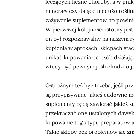
leczących liczne choroby, a w prak
minerały czy dające niedużo roślinn
zażywanie suplementów, to powinie
W pierwszej kolejności istotny je
on był rozpoznawalny na naszym r
kupienia w aptekach, sklepach sta
unikać kupowania od osób działają
wtedy być pewnym jeśli chodzi o j
Ostrożnym też być trzeba, jeśli pr
są przypisywane jakieś cudowne mo
suplementy będą zawierać jakieś su
przekraczać one ustalonych dawek. 
kupowanie tego typu preparatów j
Takie sklepy bez problemów się zn