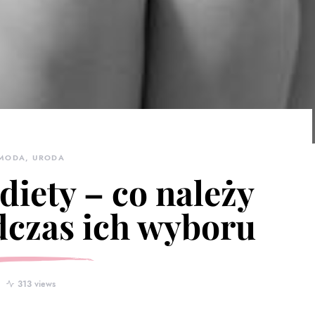
MODA, URODA
iety – co należy
dczas ich wyboru
313 views