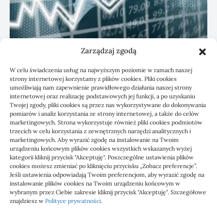
Zarządzaj zgodą
KSeF: przygotowanie sp. z o.o. z biurem
W celu świadczenia usług na najwyższym poziomie w ramach naszej
rachunkowym
strony internetowej korzystamy z plików cookies. Pliki cookies
umożliwiają nam zapewnienie prawidłowego działania naszej strony
internetowej oraz realizację podstawowych jej funkcji, a po uzyskaniu
Twojej zgody, pliki cookies są przez nas wykorzystywane do dokonywania
pomiarów i analiz korzystania ze strony internetowej, a także do celów
marketingowych. Strona wykorzystuje również pliki cookies podmiotów
trzecich w celu korzystania z zewnętrznych narzędzi analitycznych i
marketingowych. Aby wyrazić zgodę na instalowanie na Twoim
urządzeniu końcowym plików cookies wszystkich wskazanych wyżej
kategorii kliknij przycisk "Akceptuję". Poszczególne ustawienia plików
cookies możesz zmieniać po kliknięciu przycisku „Zobacz preferencje”.
Jeśli ustawienia odpowiadają Twoim preferencjom, aby wyrazić zgodę na
1000 WIADOMOŚCI
instalowanie plików cookies na Twoim urządzeniu końcowym w
wybranym przez Ciebie zakresie kliknij przycisk "Akceptuję". Szczegółowe
znajdziesz w
Polityce prywatności
.