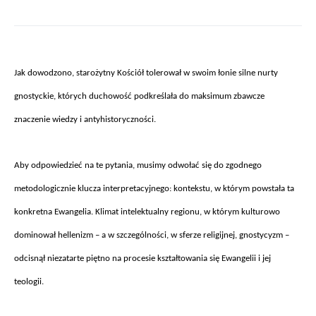
Jak dowodzono, staro
żytny Kości
ó
ł tolerował w swoim łonie silne nurty
gnostyckie, kt
órych duchowo
ść podkreślała do maksimum zbawcze
znaczenie wiedzy i antyhistoryczności.
Aby odpowiedzie
ć na te pytania, musimy odwołać się do zgodnego
metodologicznie klucza interpretacyjnego: kontekstu, w kt
órym powsta
ła ta
konkretna Ewangelia. Klimat intelektualny regionu, w kt
órym kulturowo
dominowa
ł hellenizm – a w szczeg
ólno
ści, w sferze religijnej, gnostycyzm –
odcisnął niezatarte piętno na procesie kształtowania się Ewangelii i jej
teologii.