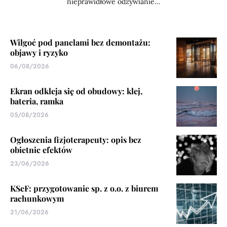
nieprawidłowe odżywianie…
Wilgoć pod panelami bez demontażu:
objawy i ryzyko
06/08/2026
Ekran odkleja się od obudowy: klej,
bateria, ramka
05/08/2026
Ogłoszenia fizjoterapeuty: opis bez
obietnic efektów
23/06/2026
KSeF: przygotowanie sp. z o.o. z biurem
rachunkowym
21/06/2026