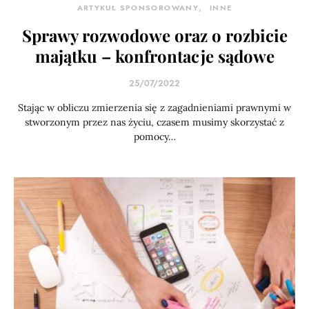
ARTYKUŁ SPONSOROWANY
INNE
Sprawy rozwodowe oraz o rozbicie
majątku – konfrontacje sądowe
25/07/2022
Stając w obliczu zmierzenia się z zagadnieniami prawnymi w
stworzonym przez nas życiu, czasem musimy skorzystać z
pomocy…