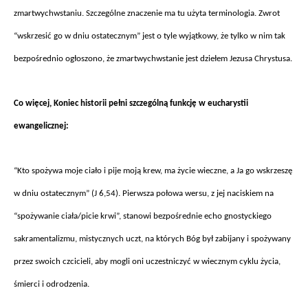
zmartwychwstaniu. Szczeg
ólne znaczenie ma tu u
żyta terminologia. Zwrot
“wskrzesić go w dniu ostatecznym” jest o tyle wyjątkowy, że tylko w nim tak
bezpośrednio ogłoszono, że zmartwychwstanie jest dziełem Jezusa Chrystusa.
Co wi
ęcej, Koniec historii pełni szczeg
óln
ą funkcję w eucharystii
ewangelicznej:
“Kto spo
żywa moje ciało i pije moją krew, ma życie wieczne, a Ja go wskrzeszę
w dniu ostatecznym” (J 6,54). Pierwsza połowa wersu, z jej naciskiem na
“spożywanie ciała/picie krwi”, stanowi bezpośrednie echo gnostyckiego
sakramentalizmu, mistycznych uczt, na kt
órych Bóg by
ł zabijany i spożywany
przez swoich czcicieli, aby mogli oni uczestniczyć w wiecznym cyklu życia,
śmierci i odrodzenia.