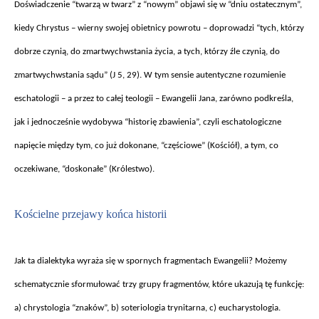
Do
świadczenie “twarzą w twarz” z “nowym” objawi się w “dniu ostatecznym”,
kiedy Chrystus – wierny swojej obietnicy powrotu – doprowadzi “tych, kt
órzy
dobrze czyni
ą, do zmartwychwstania życia, a tych, kt
órzy
źle czynią, do
zmartwychwstania sądu” (J 5, 29). W tym sensie autentyczne rozumienie
eschatologii – a przez to całej teologii – Ewangelii Jana, zar
ówno podkre
śla,
jak i jednocześnie wydobywa “historię zbawienia”, czyli eschatologiczne
napięcie między tym, co już dokonane, “częściowe” (Kości
ó
ł), a tym, co
oczekiwane, “doskonałe” (Kr
ólestwo).
Ko
ścielne przejawy końca historii
Jak ta dialektyka wyra
ża się w spornych fragmentach Ewangelii? Możemy
schematycznie sformułować trzy grupy fragment
ów, które ukazuj
ą tę funkcję:
a) chrystologia “znak
ów”, b) soteriologia trynitarna, c) eucharystologia.