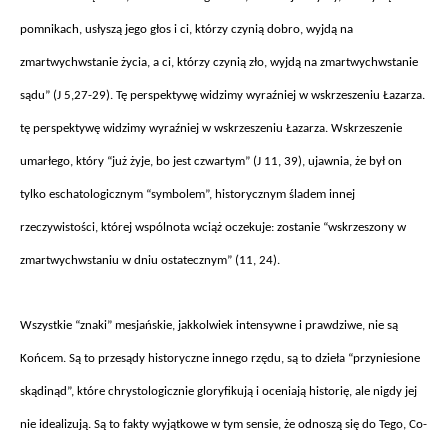
pomnikach, usłyszą jego głos i ci, kt
órzy czyni
ą dobro, wyjdą na
zmartwychwstanie życia, a ci, kt
órzy czyni
ą zło, wyjdą na zmartwychwstanie
sądu” (J 5,27-29). Tę perspektywę widzimy wyraźniej w wskrzeszeniu Łazarza.
tę perspektywę widzimy wyraźniej w wskrzeszeniu Łazarza. Wskrzeszenie
umarłego, kt
óry “ju
ż żyje, bo jest czwartym” (J 11, 39), ujawnia, że był on
tylko eschatologicznym “symbolem”, historycznym śladem innej
rzeczywistości, kt
órej wspólnota wci
ąż oczekuje: zostanie “wskrzeszony w
zmartwychwstaniu w dniu ostatecznym” (11, 24).
Wszystkie “znaki” mesja
ńskie, jakkolwiek intensywne i prawdziwe, nie są
Końcem. Są to przesądy historyczne innego rzędu, są to dzieła “przyniesione
skądinąd”, kt
óre chrystologicznie gloryfikuj
ą i oceniają historię, ale nigdy jej
nie idealizują. Są to fakty wyjątkowe w tym sensie, że odnoszą się do Tego, Co-