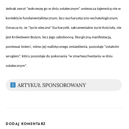
Jednak zwrot “wskrzesz
ę go w dniu ostatecznym” umieszcza tajemnicę nie w
kontekście fundamentalistycznym, lecz eucharystyczno-eschatologicznym.
Oznacza to, że “życie wieczne” Eucharystii, sakramentalne życie Kościoła, nie
jest Kr
ólestwem Bo
żym, lecz jego zabobonną, liturgiczną manifestacją,
ponieważ śmierć, mimo jej realistycznego zmiażdżenia, pozostaje “ostatnim
wrogiem”, kt
óry pozostaje do pokonania “w zmartwychwstaniu w dniu
ostatecznym”.
ARTYKUŁ SPONSOROWANY
DODAJ KOMENTARZ