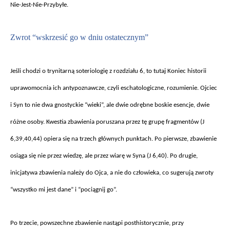
Nie-Jest-Nie-Przybyłe.
Zwrot “wskrzesi
ć go w dniu ostatecznym”
Je
śli chodzi o trynitarną soteriologię z rozdziału 6, to tutaj Koniec historii
uprawomocnia ich antypoznawcze, czyli eschatologiczne, rozumienie. Ojciec
i Syn to nie dwa gnostyckie “wieki”, ale dwie odrębne boskie esencje, dwie
r
ó
żne osoby. Kwestia zbawienia poruszana przez tę grupę fragment
ów (J
6,39,40,44) opiera si
ę na trzech gł
ównych punktach. Po pierwsze, zbawienie
osi
ąga się nie przez wiedzę, ale przez wiarę w Syna (J 6,40). Po drugie,
inicjatywa zbawienia należy do Ojca, a nie do człowieka, co sugerują zwroty
“wszystko mi jest dane” i “pociągnij go”.
Po trzecie, powszechne zbawienie nast
ąpi posthistorycznie, przy