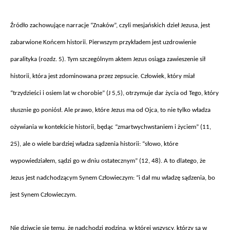
Źr
ód
ło zachowujące narracje “Znak
ów”, czyli mesja
ńskich dzieł Jezusa, jest
zabarwione Końcem historii. Pierwszym przykładem jest uzdrowienie
paralityka (rozdz. 5). Tym szczeg
ólnym aktem Jezus osi
ąga zawieszenie sił
historii, kt
óra jest zdominowana przez zepsucie. Cz
łowiek, kt
óry mia
ł
“trzydzieści i osiem lat w chorobie” (J 5,5), otrzymuje dar życia od Tego, kt
óry
s
łusznie go poni
ós
ł. Ale prawo, kt
óre Jezus ma od Ojca, to nie tylko w
ładza
ożywiania w kontekście historii, będąc “zmartwychwstaniem i życiem” (11,
25), ale o wiele bardziej władza sądzenia historii: “słowo, kt
óre
wypowiedzia
łem, sądzi go w dniu ostatecznym” (12, 48). A to dlatego, że
Jezus jest nadchodzącym Synem Człowieczym: “i dał mu władzę sądzenia, bo
jest Synem Człowieczym.
Nie dziwcie si
ę temu, że nadchodzi godzina, w kt
órej wszyscy, którzy s
ą w