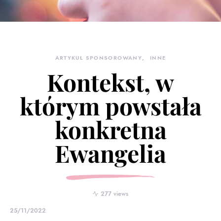
ARTYKUŁ SPONSOROWANY
INNE
Kontekst, w
którym powstała
konkretna
Ewangelia
277 views
25/11/2022