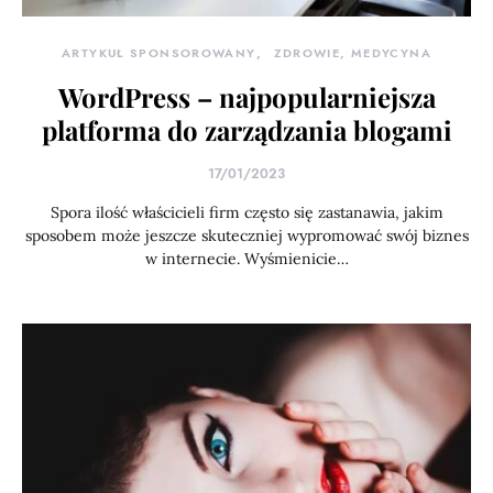
ARTYKUŁ SPONSOROWANY
ZDROWIE, MEDYCYNA
WordPress – najpopularniejsza
platforma do zarządzania blogami
17/01/2023
Spora ilość właścicieli firm często się zastanawia, jakim
sposobem może jeszcze skuteczniej wypromować swój biznes
w internecie. Wyśmienicie…