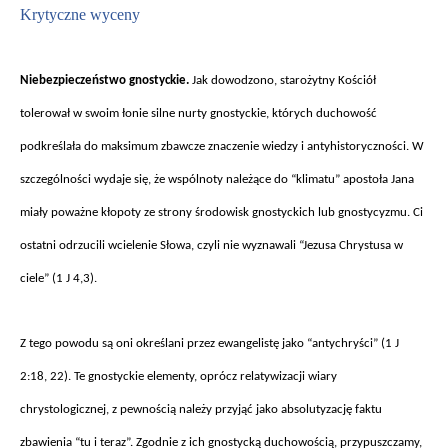
Krytyczne wyceny
Niebezpiecze
ństwo gnostyckie.
Jak dowodzono, starożytny Kości
ó
ł
tolerował w swoim łonie silne nurty gnostyckie, kt
órych duchowo
ść
podkreślała do maksimum zbawcze znaczenie wiedzy i antyhistoryczności. W
szczeg
ólno
ści wydaje się, że wsp
ólnoty nale
żące do “klimatu” apostoła Jana
miały poważne kłopoty ze strony środowisk gnostyckich lub gnostycyzmu. Ci
ostatni odrzucili wcielenie Słowa, czyli nie wyznawali “Jezusa Chrystusa w
ciele” (1 J 4,3).
Z tego powodu s
ą oni określani przez ewangelistę jako “antychryści” (1 J
2:18, 22). Te gnostyckie elementy, opr
ócz relatywizacji wiary
chrystologicznej, z pewno
ścią należy przyjąć jako absolutyzację faktu
zbawienia “tu i teraz”. Zgodnie z ich gnostycką duchowością, przypuszczamy,