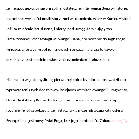
że nie spodziewaliby się oni żadnej ostatecznej interwencji Boga w historię,
żadnej rzeczywistości posthistorycznej w rozumieniu wiary w Koniec Historii.
Jeśli to założenie jest słuszne, i biorąc pod uwagę dominujący ton
“zrealizowanej” eschatologii w Ewangelii Jana, dochodzimy do logicznego
wniosku: gnostycy wsp
ólnot janowych rozwa
żali (a przez to używali)
oryginalny tekst zgodnie z własnymi rozumieniami i założeniami.
Nie trudno wi
ęc domyślić się pierwotnej potrzeby, kt
óra doprowadzi
ła do
wprowadzenia tych dodatk
ów w kolejnych wersjach ewangelii. Fragmenty,
które identyfikuj
ą Koniec historii, unieważniają nasze poznawcze jej
rozumienie, gdyż pokazują, że mistyczną – a może mistyczną -atmosferą
Ewangelii nie jest nowy świat Boga, lecz jego ikoniczność. Zobacz
szczegóły